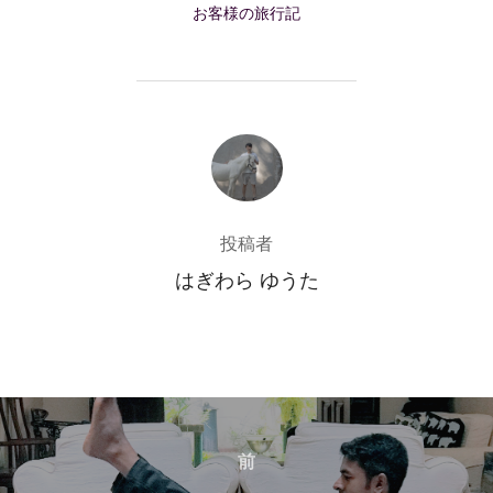
お客様の旅行記
投稿者
投稿者
はぎわら ゆうた
投
稿
前
前