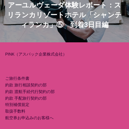
アーユルヴェーダ体験レポート：ス
ナ
リランカリゾートホテル「シャンテ
ビ
ィランカ」⑤ 到着3日目編
ゲ
ー
PINK（アスパック企業株式会社）
シ
ョ
ご旅行条件書
ン
約款 旅行相談契約の部
約款 渡航手続代行契約の部
約款 手配旅行契約の部
特別補償規定
取扱手数料
航空券お申込みのお客様へ