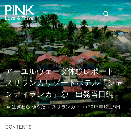
コ
検
ン
サイド
索
テ
対
ン
象:
ツ
へ
ス
キ
ッ
アーユルヴェーダ体験レポート：
プ
スリランカリゾートホテル「シャ
ンティランカ」② 出発当日編
投
by
はぎわら ゆうた
スリランカ
on
2017年12月5日
稿
日:
CONTENTS