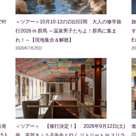
で叶
＜ツアー＞10月10-12の2泊3日間 大人の修学旅
行2026 in 群馬 ～温泉男子たちよ！群馬に集ま
れ！～【現地集合＆解散】
E
2026年7月25日
2
出発
＜ツアー＞ 【催行決定！】 2026年9月12日(土)
2
15入
発 平賀きょう子先生と行く リトリート in スリラ