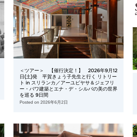
＜ツアー＞ 【催行決定！】 2026年9月12
日(土)発 平賀きょう子先生と行く リトリー
ト in スリランカ／アーユピヤサ＆ジェフリ
ー・バワ建築とエナ・デ・シルバの美の世界
を巡る 9日間
Posted on
2026年6月2日