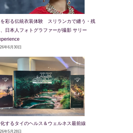
旅を彩る伝統衣装体験 スリランカで纏う・残
す、日本人フォトグラファーが撮影 サリー
xperience
026年6月30日
進化するタイのヘルス＆ウェルネス最前線
026年5月28日