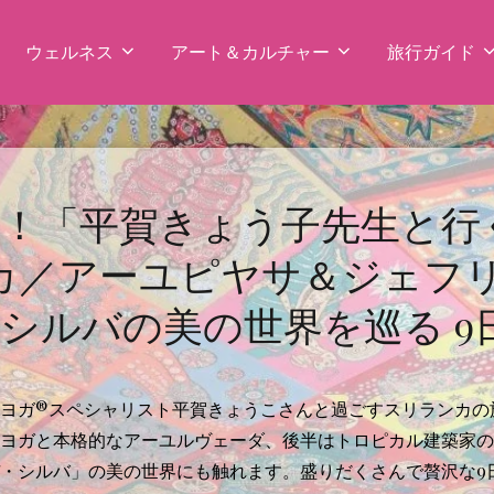
ウェルネス
アート＆カルチャー
旅行ガイド
！「平賀きょう子先生と行
ランカ／アーユピヤサ＆ジェフ
シルバの美の世界を巡る 9
ヨガ®スペシャリスト平賀きょうこさんと過ごすスリランカの
ヨガと本格的なアーユルヴェーダ、後半はトロピカル建築家の
・シルバ」の美の世界にも触れます。盛りだくさんで贅沢な9