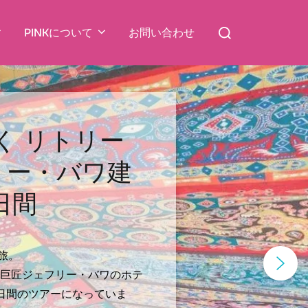
検
PINKについて
お問い合わせ
索
対
象:
く リトリー
リー・バワ建
日間
旅。
巨匠ジェフリー・バワのホテ
日間のツアーになっていま