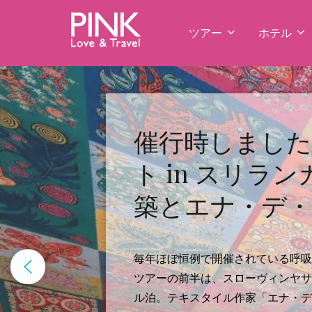
コ
ン
ツアー
ホテル
テ
ン
ツ
へ
ス
催行時しました
キ
ト in スリ
ッ
プ
築とエナ・デ・
毎年ほぼ恒例で開催されている呼吸
ツアーの前半は、スローヴィンヤサ
ル泊。テキスタイル作家「エナ・デ