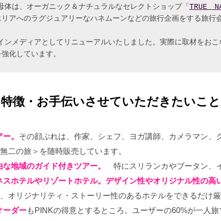
08年。母体は、オーガニック＆ナチュラルなセレクトショップ「
TRUE　N
エリアへのラグジュアリーなハネムーンなどの旅行企画をする旅行
ラインメディアとしてリニューアルいたしました。実際に取材をお
を強化しています。
＜特徴・お手伝いさせていただきたいこと
アー。
その顔ぶれは、作家、シェフ、ヨガ講師、カメラマン、クッ
無二の旅＞を随時販売しています。
由な地域のガイド付きツアー。
特にスリランカやブータン、イ
ネスホテルやリゾートホテル。デザイン性やオリジナル性の高
、オリジナリティ・ストーリー性のあるホテルをできるだけ厳
オーダー
もPINKの得意とするところ。ユーザーの60%が一人