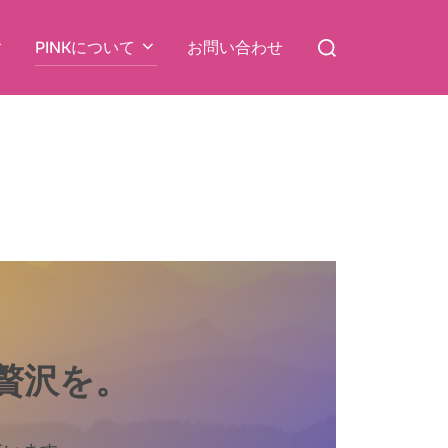
検
PINKについて
お問い合わせ
索
対
象:
贅沢を。