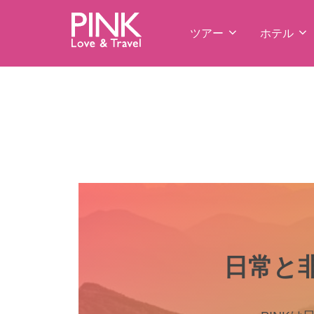
コ
ン
ツアー
ホテル
テ
ン
ツ
へ
ス
キ
ッ
プ
日常と