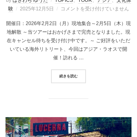
by
はぎわら ゆうた
TOPICS
、
TOUR
、
アジア
、
文化体
投
験
2025年12月5日
コメントを受け付けていません
稿
開催日：2026年2月2日（月）現地集合～2月5日（木）現
日:
地解散 ～当ツアーはおかげさまで完売となりました。現
在キャンセル待ちを受け付け中です。～ ご好評をいただ
いている海外リトリート、今回はアジア・ラオスで開
催！訪れる …
“＜ツアー＞【満員御礼！】五感を満た
続きを読む