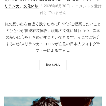
投
リランカ
、
文化体験
2026年6月30日
コメントを受け
稿
付けていません
日:
旅の想い出を色濃く残すためにPINKがご提案したいこと
のひとつが伝統衣装体験。現地の文化に触れつつ、異国
の装いに心をときめかすことができます。そこでご紹介
するのがスリランカ・コロンボ在住の日本人フォトグラ
ファーによるフォ …
“旅を彩る伝統衣装体験 スリランカで
続きを読む