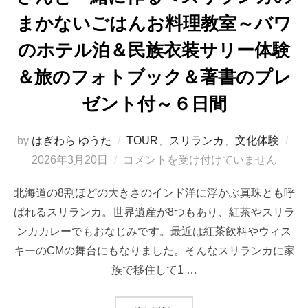
まかないごはんお料理教室～バワ
のホテル泊＆民族衣装サリー体験
＆旅のフォトブック＆著書のプレ
ゼント付～６日間
投
by
はぎわら ゆうた
TOUR
、
スリランカ
、
文化体験
稿
2026年3月20日
コメントを受け付けていません
日:
北海道の8割ほどの大きさのインド洋に浮かぶ真珠とも呼
ばれるスリランカ。世界遺産が8つもあり、紅茶やスリラ
ンカカレーでもおなじみです。最近は紅茶飲料やウィス
キーのCMの舞台にもなりました。そんなスリランカに家
族で移住して1 …