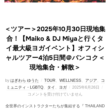
＜ツアー＞2025年10月30日現地集
合！【Maiko & DJ Miyaと行くタ
イ最大級ヨガイベント】オフィシ
ャルツアー4泊5日間＠バンコク＜
現地集合・解散＞
by
はぎわら ゆうた
TOUR
、
WELLNESS
、
アジア
、
コ
投
ミュニティ・LGBTQ
、
タイ
、
ヨガ
2025年6月26日
稿
コメントを受け付けていません
日:
全世界のインストラクターたちが集結する『 THAILAND