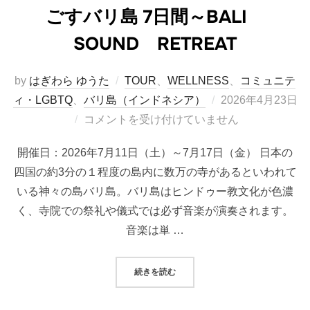
ごすバリ島 7日間～BALI
SOUND RETREAT
by
はぎわら ゆうた
TOUR
、
WELLNESS
、
コミュニテ
投
ィ・LGBTQ
、
バリ島（インドネシア）
2026年4月23日
稿
コメントを受け付けていません
日:
開催日：2026年7月11日（土）～7月17日（金） 日本の
四国の約3分の１程度の島内に数万の寺があるといわれて
いる神々の島バリ島。バリ島はヒンドゥー教文化が色濃
く、寺院での祭礼や儀式では必ず音楽が演奏されます。
音楽は単 …
“＜ツアー＞【催行終了しました！】JA
続きを読む