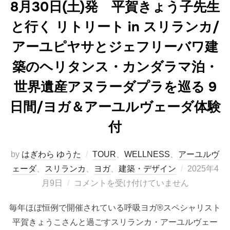
8月30日(土)発 平賀きょう子先生
と行く リトリート in スリランカ/
アーユピヤサとジェフリーバワ建
築のヘリタンス・カンダラマ泊・
世界遺産アヌラーダプラを巡る 9
日間/ヨガ＆アーユルヴェーダ体験
付
by
はぎわら ゆうた
TOUR
、
WELLNESS
、
アーユルヴ
投
ェーダ
、
スリランカ
、
ヨガ
、
建築・デザイン
2025年4
稿
月9日
コメントを受け付けていません
日:
毎年ほぼ恒例で開催されている呼吸ヨガ®スペシャリスト
平賀きょうこさんと過ごすスリランカ・アーユルヴェー