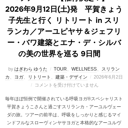
2026年9月12日(土)発 平賀きょう
子先生と行く リトリート in スリ
ランカ／アーユピヤサ＆ジェフリ
ー・バワ建築とエナ・デ・シルバ
の美の世界を巡る 9日間
by
はぎわら ゆうた
TOUR
、
WELLNESS
、
スリラン
投
カ
、
ヨガ
、
リトリート
、
建築・デザイン
2026年6月2日
稿
コメントを受け付けていません
日:
毎年ほぼ恒例で開催されている呼吸ヨガ®スペシャリスト
平賀きょうこさんと過ごすスリランカ・アーユルヴェー
ダの旅。ツアーの前半は、呼吸をしっかりと感じるマイ
ンドフルなスローヴィンヤサヨガと本格的なアーユルヴ