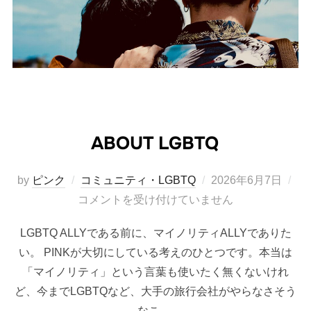
ABOUT LGBTQ
投
by
ピンク
コミュニティ・LGBTQ
2026年6月7日
稿
コメントを受け付けていません
日:
LGBTQ ALLYである前に、マイノリティALLYでありた
い。 PINKが大切にしている考えのひとつです。本当は
「マイノリティ」という言葉も使いたく無くないけれ
ど、今までLGBTQなど、大手の旅行会社がやらなさそう
なこ …