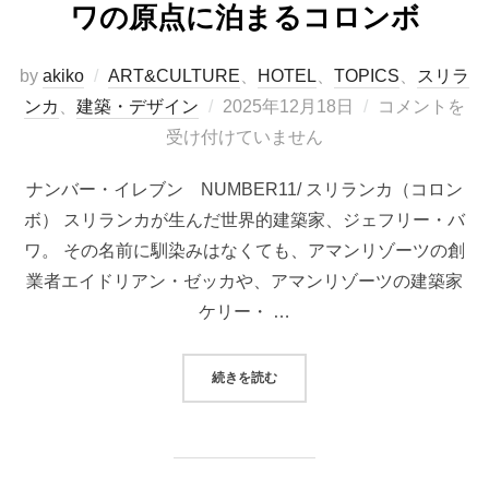
ワの原点に泊まるコロンボ
by
akiko
ART&CULTURE
、
HOTEL
、
TOPICS
、
スリラ
投
ンカ
、
建築・デザイン
2025年12月18日
コメントを
稿
受け付けていません
日:
ナンバー・イレブン NUMBER11/ スリランカ（コロン
ボ） スリランカが生んだ世界的建築家、ジェフリー・バ
ワ。 その名前に馴染みはなくても、アマンリゾーツの創
業者エイドリアン・ゼッカや、アマンリゾーツの建築家
ケリー・ …
“【ホテル】NUMBER 11（ナン
続きを読む