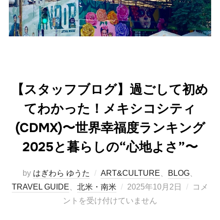
【スタッフブログ】過ごして初め
てわかった！メキシコシティ
(CDMX)〜世界幸福度ランキング
2025と暮らしの“心地よさ”〜
by
はぎわら ゆうた
ART&CULTURE
、
BLOG
、
投
TRAVEL GUIDE
、
北米・南米
2025年10月2日
コメ
稿
ントを受け付けていません
日: