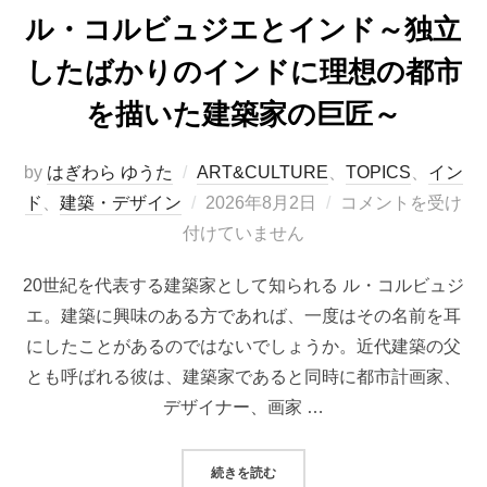
ル・コルビュジエとインド～独立
したばかりのインドに理想の都市
を描いた建築家の巨匠～
by
はぎわら ゆうた
ART&CULTURE
、
TOPICS
、
イン
投
ド
、
建築・デザイン
2026年8月2日
コメントを受け
稿
付けていません
日:
20世紀を代表する建築家として知られる ル・コルビュジ
エ。建築に興味のある方であれば、一度はその名前を耳
にしたことがあるのではないでしょうか。近代建築の父
とも呼ばれる彼は、建築家であると同時に都市計画家、
デザイナー、画家 …
“ル・コルビュジエとインド～独立
続きを読む