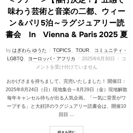
味わう芸術と音楽の二都、ウィー
ン＆パリ5泊～ラグジュアリー読
書会 In Vienna & Paris 2025 夏
by
はぎわら ゆうた
TOPICS
、
TOUR
、
コミュニティ・
投
LGBTQ
、
ヨーロッパ・アフリカ
2025年6月30日
コ
稿
メントを受け付けていません
日:
おかげさまを持ちまして、完売いたしました！ 開催日：
2025年8月24日（日）現地集合～8月29日（金）現地解散
毎年キャンセル待ちが出る人気企画。「一気に背景がワ
ープする」と大好評のラグジュアリー読書会は、開催10
回目 …
“＜ツアー＞【催行決定！】五感で味わう
続きを読む