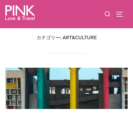
コ
検
ン
サイド
索
テ
対
ン
象:
ツ
カテゴリー:
ART&CULTURE
へ
ス
キ
ッ
プ