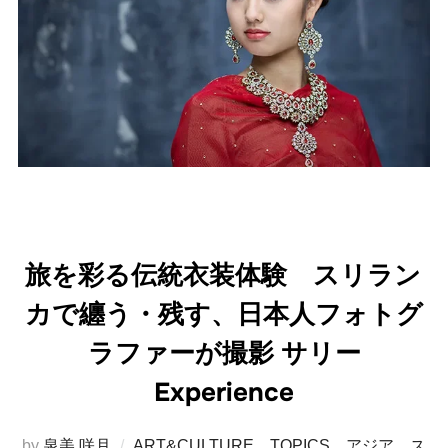
旅を彩る伝統衣装体験 スリラン
カで纏う・残す、日本人フォトグ
ラファーが撮影 サリー
Experience
by
泉美 咲月
ART&CULTURE
、
TOPICS
、
アジア
、
ス