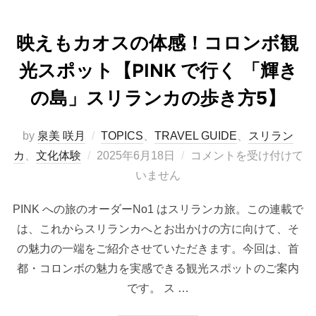
映えもカオスの体感！コロンボ観
光スポット【PINK で行く 「輝き
の島」スリランカの歩き方5】
by
泉美 咲月
TOPICS
、
TRAVEL GUIDE
、
スリラン
投
カ
、
文化体験
2025年6月18日
コメントを受け付けて
稿
いません
日:
PINK への旅のオーダーNo1 はスリランカ旅。この連載で
は、これからスリランカへとお出かけの方に向けて、そ
の魅力の一端をご紹介させていただきます。今回は、首
都・コロンボの魅力を実感できる観光スポットのご案内
です。 ス …