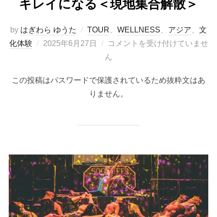
キレイになる＜現地集合解散＞
by
はぎわら ゆうた
TOUR
、
WELLNESS
、
アジア
、
文
投
化体験
2025年6月27日
コメントを受け付けていませ
稿
ん
日:
この投稿はパスワードで保護されているため抜粋文はあ
りません。