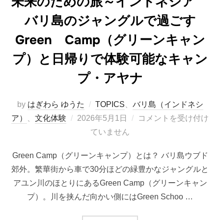
未来のための旅～インドネシア
バリ島のジャングルで過ごす
Green Camp（グリーンキャン
プ）と日帰りで体験可能なキャン
プ・アヤナ
by
はぎわら ゆうた
TOPICS
、
バリ島（インドネシ
投
ア）
、
文化体験
2026年5月1日
コメントを受け付け
稿
ていません
日:
Green Camp（グリーンキャンプ）とは？ バリ島ウブド
郊外。繁華街から車で30分ほどの緑豊かなジャングルと
アユン川のほとりにあるGreen Camp（グリーンキャン
プ）。川を挟んだ向かい側にはGreen Schoo …