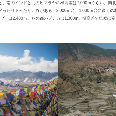
、南のインドと北のヒマラヤの標高差は7,000ｍぐらい。南
ったり下ったり。谷がある、2,000ｍ台、1,000ｍ台に多く
ンプーは2,400ｍ。冬の都のプナカは1,300m。標高差で気候