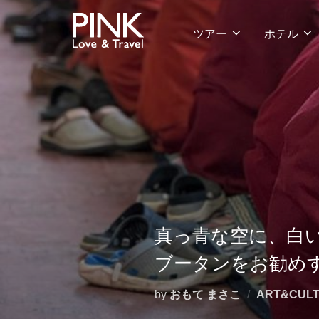
コ
ン
ツアー
ホテル
テ
ン
ツ
へ
ス
キ
ッ
プ
真っ青な空に、白
ブータンをお勧め
by
おもて まさこ
ART&CUL