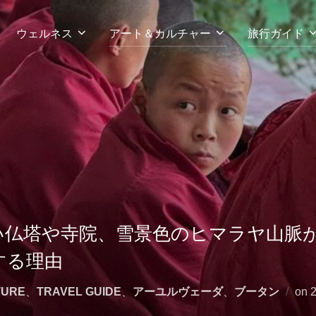
ウェルネス
アート＆カルチャー
旅行ガイド
い仏塔や寺院、雪景色のヒマラヤ山脈
する理由
TURE
、
TRAVEL GUIDE
、
アーユルヴェーダ
、
ブータン
on