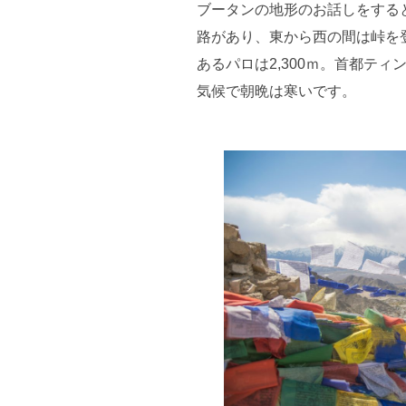
ブータンの地形のお話しをすると
路があり、東から西の間は峠を登
あるパロは2,300ｍ。首都ティ
気候で朝晩は寒いです。