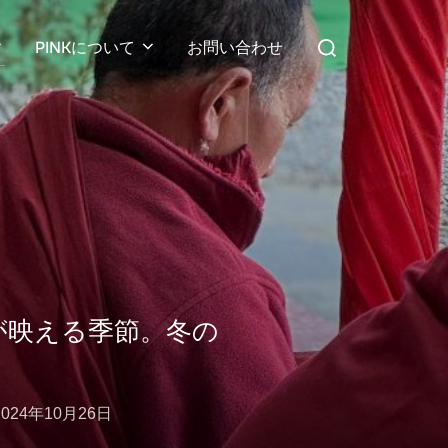
検
PINKについて
お問い合わせ
索
対
象:
が映える季節。冬の
投
2024年10月26日
稿