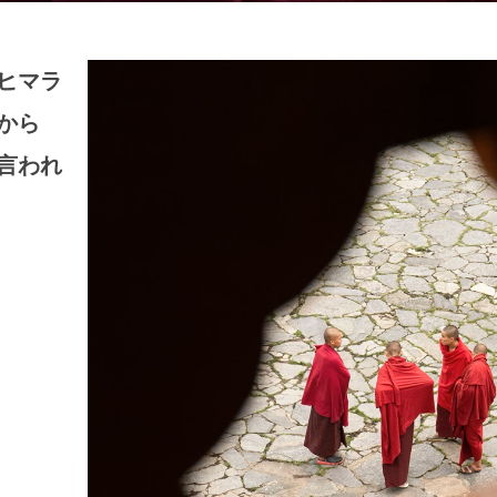
ヒマラ
から
言われ