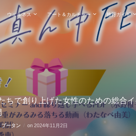
ウェルネス
アート＆カルチャー
旅行ガイド
性たちで創り上げた女性のための総合
ノ門
投
、
ブータン
on
2024年11月2日
稿