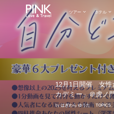
コ
ン
ツアー
ホテル
テ
ン
ツ
へ
ス
キ
ッ
プ
12月1日開催 女
カデミー」＠虎
by
はぎわら ゆうた
TOPICS