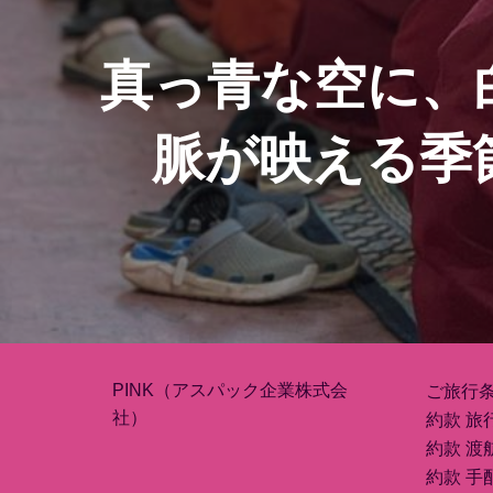
ビ
ゲ
真っ青な空に、
ー
脈が映える季
シ
ョ
ン
PINK（アスパック企業株式会
ご旅行
社）
約款 旅
約款 渡
約款 手