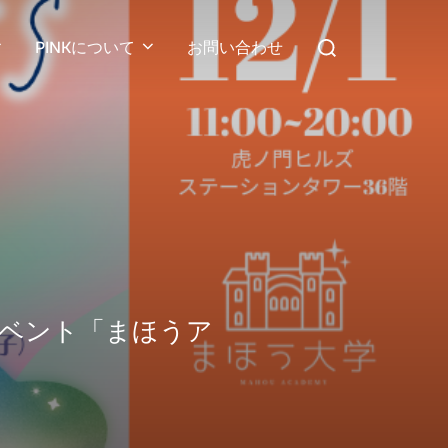
検
PINKについて
お問い合わせ
索
対
象:
イベント「まほうア