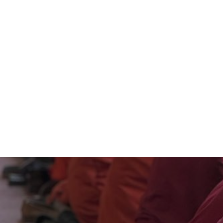
投
稿
ナ