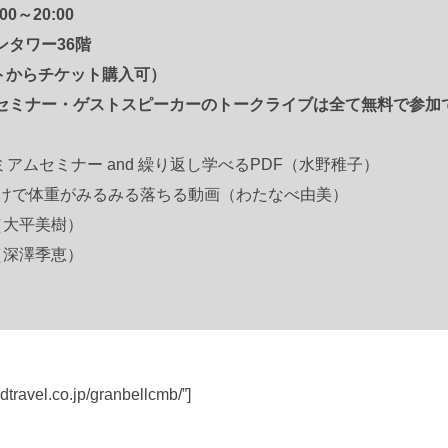
0～20:00
タワー36階
イトからチケット購入可）
セミナー・ゲストスピーカーのトークライブは全て無料で参加
ミアムセミナー and 繰り返し学べるPDF（水野稚子）
だけで体重がみるみる落ちる動画（わたなべ由美）
（大平美樹）
（深澤季恵）
）
dtravel.co.jp/granbellcmb/”]