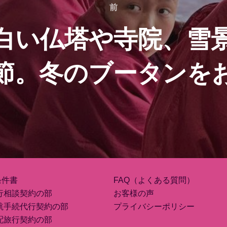
前
前
白い仏塔や寺院、雪
節。冬のブータンを
条件書
FAQ（よくある質問）
行相談契約の部
お客様の声
航手続代行契約の部
プライバシーポリシー
配旅行契約の部