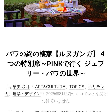
バワの終の棲家【ルヌガンガ】４
つの特別席～PINKで行く ジェフ
リー・バワの世界～
by
泉美 咲月
ART&CULTURE
、
TOPICS
、
スリラン
投
カ
、
建築・デザイン
2025年3月27日
コメントを受け
稿
付けていません
日: