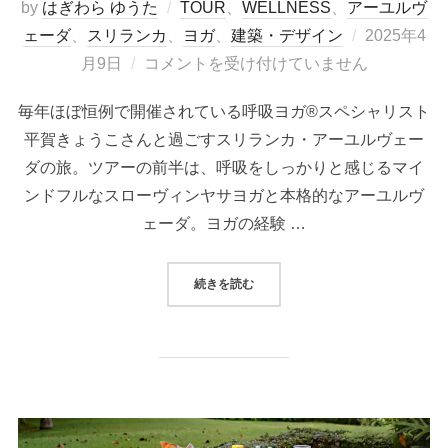
by
はぎわら ゆうた
TOUR
、
WELLNESS
、
アーユルヴ
投
ェーダ
、
スリランカ
、
ヨガ
、
建築・デザイン
2025年4
稿
月9日
コメントを受け付けていません
日:
毎年ほぼ恒例で開催されている呼吸ヨガ®スペシャリスト
平賀きょうこさんと過ごすスリランカ・アーユルヴェー
ダの旅。ツアーの前半は、呼吸をしっかりと感じるマイ
ンドフルなスローヴィンヤサヨガと本格的なアーユルヴ
ェーダ。ヨガの経験 …
“＜ツアー＞【催行決定！】2025
続きを読む