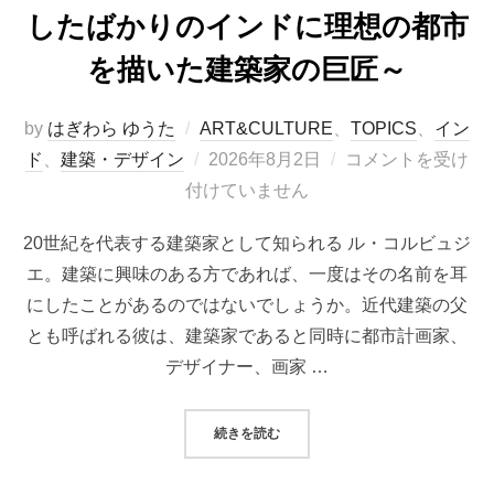
したばかりのインドに理想の都市
を描いた建築家の巨匠～
by
はぎわら ゆうた
ART&CULTURE
、
TOPICS
、
イン
投
ド
、
建築・デザイン
2026年8月2日
コメントを受け
稿
付けていません
日:
20世紀を代表する建築家として知られる ル・コルビュジ
エ。建築に興味のある方であれば、一度はその名前を耳
にしたことがあるのではないでしょうか。近代建築の父
とも呼ばれる彼は、建築家であると同時に都市計画家、
デザイナー、画家 …
“ル・コルビュジエとインド～独立
続きを読む