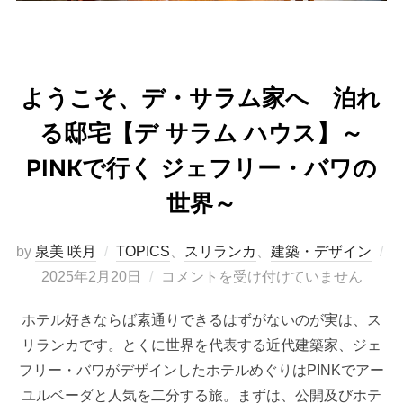
ようこそ、デ・サラム家へ 泊れ
る邸宅【デ サラム ハウス】～
PINKで行く ジェフリー・バワの
世界～
by
泉美 咲月
TOPICS
、
スリランカ
、
建築・デザイン
投
2025年2月20日
コメントを受け付けていません
稿
ホテル好きならば素通りできるはずがないのが実は、ス
日:
リランカです。とくに世界を代表する近代建築家、ジェ
フリー・バワがデザインしたホテルめぐりはPINKでアー
ユルベーダと人気を二分する旅。まずは、公開及びホテ