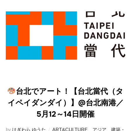
台北でアート！【台北當代（タ
イペイダンダイ）】@台北南港／
5月12～14日開催
by
はぎわら ゆうた
ART&CULTURE
、
アジア
、
建築・