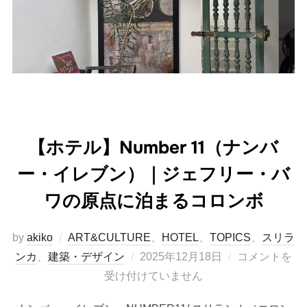
【ホテル】Number 11（ナンバ
ー・イレブン）｜ジェフリー・バ
ワの原点に泊まるコロンボ
by
akiko
ART&CULTURE
、
HOTEL
、
TOPICS
、
スリラ
投
ンカ
、
建築・デザイン
2025年12月18日
コメントを
稿
受け付けていません
日: