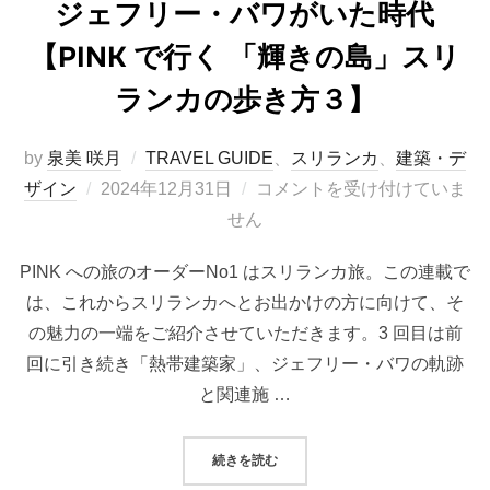
ジェフリー・バワがいた時代
【PINK で行く 「輝きの島」スリ
ランカの歩き方３】
by
泉美 咲月
TRAVEL GUIDE
、
スリランカ
、
建築・デ
投
ザイン
2024年12月31日
コメントを受け付けていま
稿
せん
日:
PINK への旅のオーダーNo1 はスリランカ旅。この連載で
は、これからスリランカへとお出かけの方に向けて、そ
の魅力の一端をご紹介させていただきます。3 回目は前
回に引き続き「熱帯建築家」、ジェフリー・バワの軌跡
と関連施 …
“ジェフリー・バワがいた時代【PIN
続きを読む