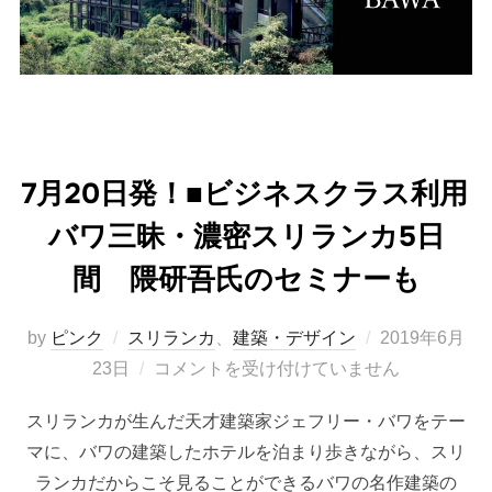
7月20日発！■ビジネスクラス利用
バワ三昧・濃密スリランカ5日
間 隈研吾氏のセミナーも
投
by
ピンク
スリランカ
、
建築・デザイン
2019年6月
稿
23日
コメントを受け付けていません
日:
スリランカが生んだ天才建築家ジェフリー・バワをテー
マに、バワの建築したホテルを泊まり歩きながら、スリ
ランカだからこそ見ることができるバワの名作建築の