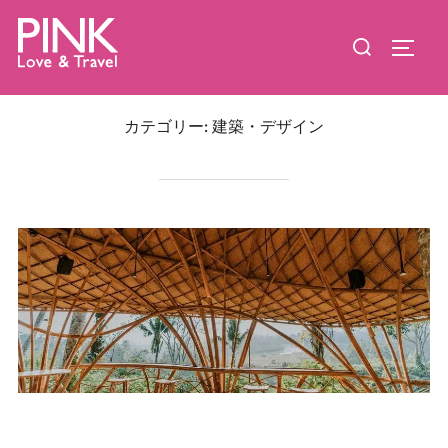
コ
検
ン
サイド
索
テ
対
ン
象:
ツ
カテゴリー:
建築・デザイン
へ
ス
キ
ッ
プ