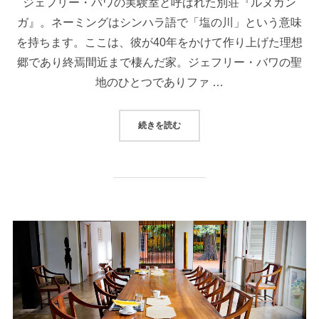
ジェフリー・バワの実験室と呼ばれた別荘『ルヌガン
ガ』。ネーミングはシンハラ語で「塩の川」という意味
を持ちます。ここは、彼が40年をかけて作り上げた理想
郷であり終焉間近まで棲んだ家。ジェフリー・バワの聖
地のひとつでありファ …
“バワの終の棲家【ルヌガンガ】４つ
続きを読む