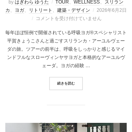
by
はぎわら ゆうた
TOUR
、
WELLNESS
、
スリラン
投
カ
、
ヨガ
、
リトリート
、
建築・デザイン
2026年6月2日
稿
コメントを受け付けていません
日:
毎年ほぼ恒例で開催されている呼吸ヨガ®スペシャリスト
平賀きょうこさんと過ごすスリランカ・アーユルヴェー
ダの旅。ツアーの前半は、呼吸をしっかりと感じるマイ
ンドフルなスローヴィンヤサヨガと本格的なアーユルヴ
ェーダ。ヨガの経験 …
“＜ツアー＞ 【催行決定！】 20
続きを読む