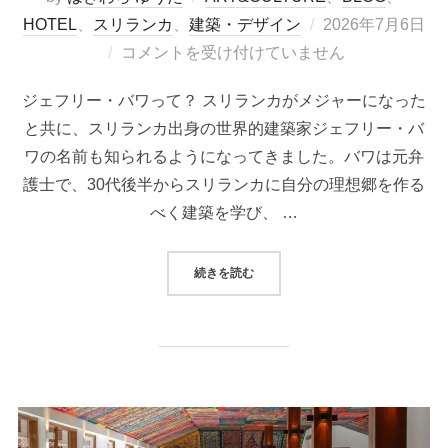
投
HOTEL
、
スリランカ
、
建築・デザイン
2026年7月6日
稿
コメントを受け付けていません
日:
ジェフリー・バワって？ スリランカがメジャーになった
と共に、スリランカ出身の世界的建築家ジェフリー・バ
ワの名前も知られるようになってきました。バワは元弁
護士で、30代後半からスリランカに自分の理想郷を作る
べく建築を学び、 …
“独創的な熱帯建築家ジェフリー・
続きを読む