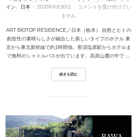
投
イン
、
日本
2020年8月30日
コメントを受け付けてい
稿
ません
日:
ART BIOTOP RESIDENCE／日本（栃木） 自然とヒトの
創造性の素晴らしさが融合した新しいタイプのホテル 東
京から東北新幹線で約1時間強。那須塩原駅からホテルま
で無料のシャトルバスが出ています。高原山麓の中で …
“那須「アートビオトープ レジデン
続きを読む