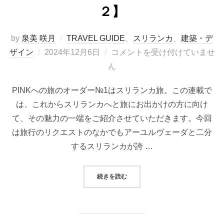
２】
by
泉美 咲月
TRAVEL GUIDE
、
スリランカ
、
建築・デ
投
ザイン
2024年12月6日
コメントを受け付けていませ
稿
ん
日:
PINKへの旅のオーダー№1はスリランカ旅。この連載で
は、これからスリランカへと旅にお出かけの方に向け
て、その魅力の一端をご紹介させていただきます。今回
は旅行のリクエストのなかでもアーユルヴェーダと二分
するスリランカが誇 …
“熱帯建築家 ジェフリー・バワを知
続きを読む