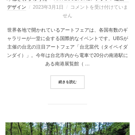
投
デザイン
2023年3月1日
コメントを受け付けていま
稿
せん
日:
世界各地で開かれているアートフェアは、各国有数のギ
ャラリーが一堂に会する国際的なイベントです。UBSが
主催の台北の注目アートフェア「台北當代（タイペイダ
ンダイ）」。今年は台北市内から電車で20分の南港駅に
ある南港展覧館（ …
“
台北でアート！【台北當代（タイペ
続きを読む