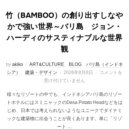
竹（BAMBOO）の創り出すしなや
かで強い世界～バリ島 ジョン・
ハーディのサスティナブルな世界
観
by
akiko
ART&CULTURE
、
BLOG
、
バリ島（インドネ
投
シア）
、
建築・デザイン
2026年8月8日
コメントを
稿
受け付けていません
日:
様々なリゾートの中でも、インドネシアバリ島のリゾー
トホテルにはスミニャックのDesa Potato Headなどをは
じめ、日本では考えられないようなユニークでダイナミ
ックな建築物に出会うことが良くあります。単に「リゾ
ート …