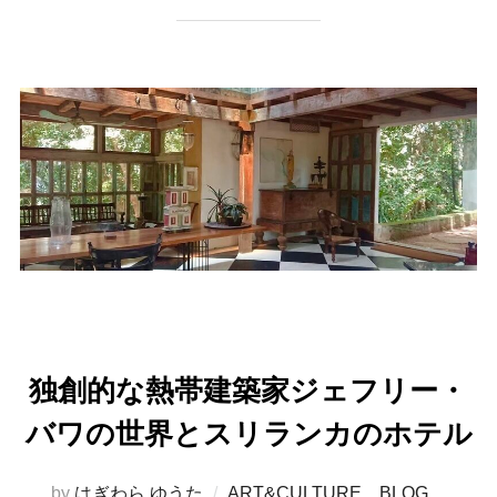
独創的な熱帯建築家ジェフリー・
バワの世界とスリランカのホテル
by
はぎわら ゆうた
ART&CULTURE
、
BLOG
、