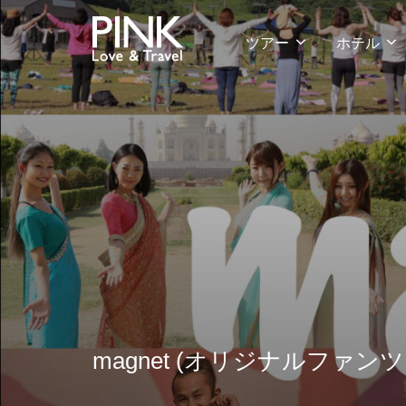
コ
ン
ツアー
ホテル
テ
ン
ツ
へ
ス
キ
ッ
プ
magnet (オリジナルファン