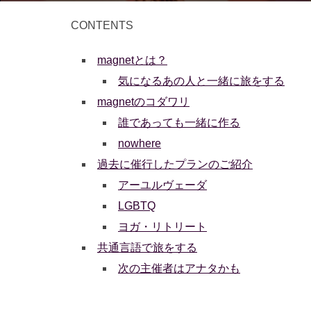
CONTENTS
magnetとは？
気になるあの人と一緒に旅をする
magnetのコダワリ
誰であっても一緒に作る
nowhere
過去に催行したプランのご紹介
アーユルヴェーダ
LGBTQ
ヨガ・リトリート
共通言語で旅をする
次の主催者はアナタかも