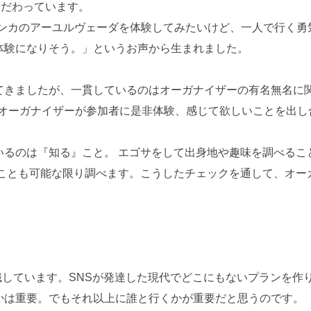
にこだわっています。
リランカのアーユルヴェーダを体験してみたいけど、一人で行く
体験になりそう。」というお声から生まれました。
てきましたが、一貫しているのはオーガナイザーの有名無名に
。オーガナイザーが参加者に是非体験、感じて欲しいことを出
いるのは『知る』こと。 エゴサをして出身地や趣味を調べるこ
ることも可能な限り調べます。こうしたチェックを通して、オー
ランを意識しています。SNSが発達した現代でどこにもないプラン
かは重要。でもそれ以上に誰と行くかが重要だと思うのです。