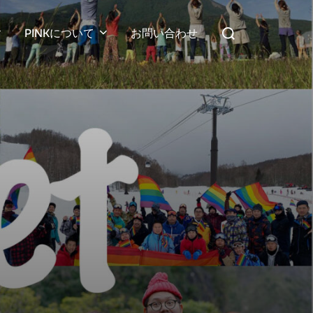
検
PINKについて
お問い合わせ
索
対
象: