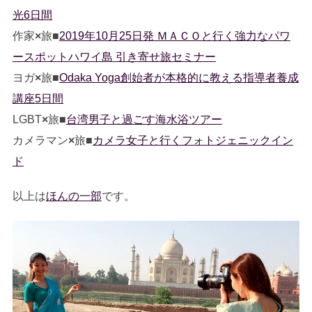
光6日間
作家
×
旅■
2019年10月25日発 ＭＡＣＯと行く強力なパワ
ースポットハワイ島 引き寄せ旅セミナー
ヨガ
×
旅■
Odaka Yoga創始者が本格的に教える指導者養成
講座5日間
LGBT
×
旅■
台湾男子と過ごす海水浴ツアー
カメラマン
×
旅■
カメラ女子と行くフォトジェニックイン
ド
以上は
ほんの一部
です。