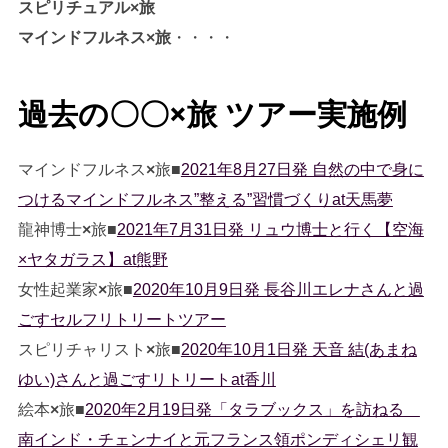
スピリチュアル
×
旅
マインドフルネス
×
旅
・・・・
過去の〇〇
×
旅 ツアー実施例
マインドフルネス
×
旅■
2021年8月27日発 自然の中で身に
つけるマインドフルネス”整える”習慣づくりat天馬夢
龍神博士
×
旅■
2021年7月31日発 リュウ博士と行く【空海
×ヤタガラス】at熊野
女性起業家
×
旅■
2020年10月9日発 長谷川エレナさんと過
ごすセルフリトリートツアー
スピリチャリスト
×
旅■
2020年10月1日発 天音 結(あまね
ゆい)さんと過ごすリトリートat香川
絵本
×
旅■
2020年2月19日発「タラブックス」を訪ねる
南インド・チェンナイと元フランス領ポンディシェリ観