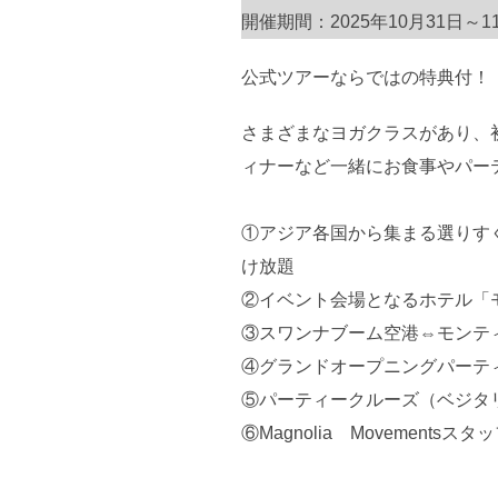
開催期間：2025年10月31日～1
公式ツアーならではの特典付！
さまざまなヨガクラスがあり、
ィナーなど一緒にお食事やパー
①アジア各国から集まる選りす
け放題
②イベント会場となるホテル「
③スワンナブーム空港⇔モンテ
④グランドオープニングパーティ
⑤パーティークルーズ（ベジタリ
⑥Magnolia Movemen