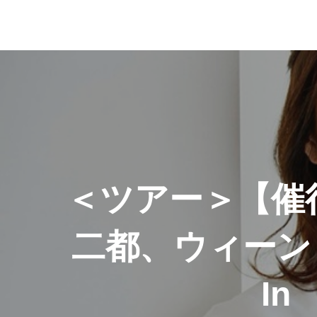
投
稿
ナ
ビ
ゲ
＜ツアー＞【催
ー
二都、ウィー
シ
ョ
In 