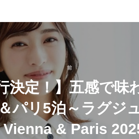
前
前
行決定！】五感で味
ン＆パリ5泊～ラグジ
Vienna & Paris 20