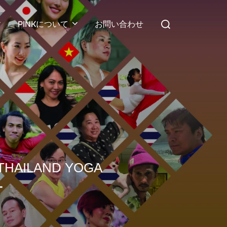
検
PINKについて
お問い合わせ
索
対
象:
LAND YOGA
ー