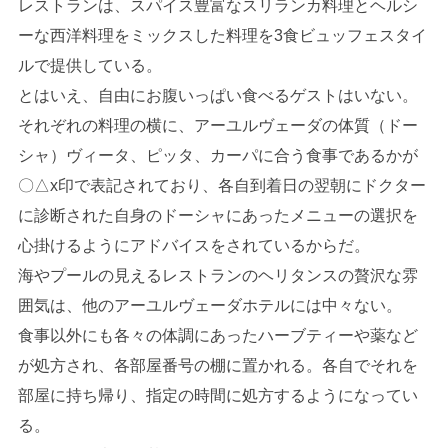
レストランは、スパイス豊富なスリランカ料理とヘルシ
ーな西洋料理をミックスした料理を3食ビュッフェスタイ
ルで提供している。
とはいえ、自由にお腹いっぱい食べるゲストはいない。
それぞれの料理の横に、アーユルヴェーダの体質（ドー
シャ）ヴィータ、ピッタ、カーパに合う食事であるかが
〇△x印で表記されており、各自到着日の翌朝にドクター
に診断された自身のドーシャにあったメニューの選択を
心掛けるようにアドバイスをされているからだ。
海やプールの見えるレストランのヘリタンスの贅沢な雰
囲気は、他のアーユルヴェーダホテルには中々ない。
食事以外にも各々の体調にあったハーブティーや薬など
が処方され、各部屋番号の棚に置かれる。各自でそれを
部屋に持ち帰り、指定の時間に処方するようになってい
る。