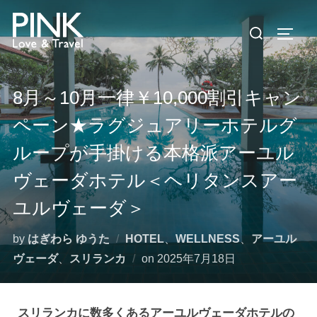
コ
検
ン
サイド
索
テ
対
ン
象:
ツ
8月～10月一律￥10,000割引キャン
へ
ペーン★ラグジュアリーホテルグ
ス
キ
ループが手掛ける本格派アーユル
ッ
ヴェーダホテル＜ヘリタンスアー
プ
ユルヴェーダ＞
by
はぎわら ゆうた
HOTEL
、
WELLNESS
、
アーユル
投
ヴェーダ
、
スリランカ
on
2025年7月18日
稿
日:
スリランカに数多くあるアーユルヴェーダホテルの