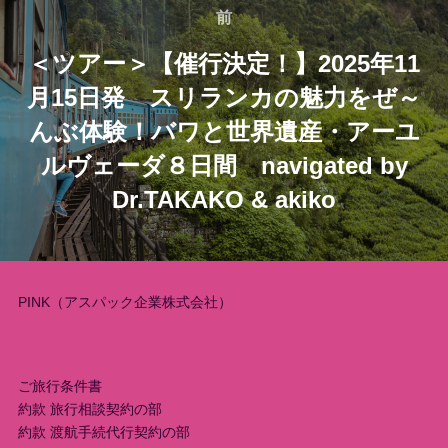
稿
前
前
＜ツアー＞【催行決定！】2025年11
ナ
月15日発 スリランカの魅力をぜ～
ビ
んぶ体験！バワと世界遺産・アーユ
ゲ
ルヴェーダ８日間 navigated by
Dr.TAKAKO & akiko
ー
シ
ョ
PINK（アスパック企業株式会社）
ン
ご旅行条件書
約款 旅行相談契約の部
約款 渡航手続代行契約の部