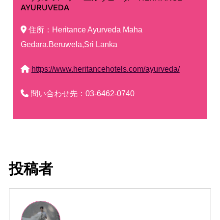
AYURUVEDA
住所：Heritance Ayurveda Maha
Gedara.Beruwela,Sri Lanka
https://www.heritancehotels.com/ayurveda/
問い合わせ先：03-6462-0740
投稿者