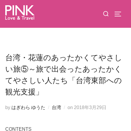
コ
検
ン
サイド
索
テ
対
ン
象:
ツ
へ
ス
台湾・花蓮のあったかくてやさし
キ
い旅⑤～旅で出会ったあったかく
ッ
プ
てやさしい人たち「台湾東部への
観光支援」
投
by
はぎわら ゆうた
台湾
on
2018年3月29日
稿
日:
CONTENTS