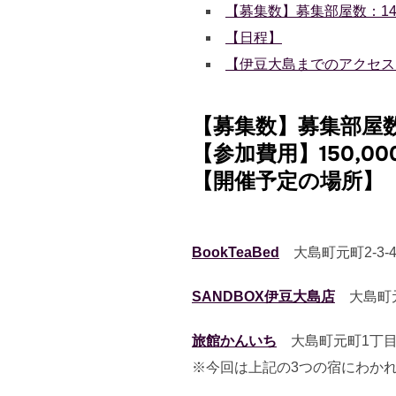
【募集数】募集部屋数：14室
【日程】
【伊豆大島までのアクセス
【募集数】募集部屋
【参加費用】150,00
【開催予定の場所】
BookTeaBed
大島町元町2-3-
SANDBOX伊豆大島店
大島町元
旅館かんいち
大島町元町1丁目6
※今回は上記の3つの宿にわか