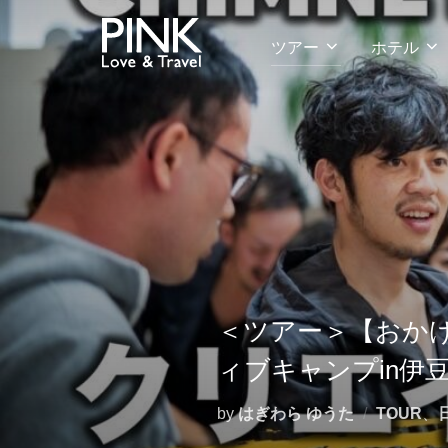
コ
ン
ツアー
ホテル
テ
ン
ツ
へ
ス
キ
ッ
プ
＜ツアー＞【おかげ
ィブキャンプin伊
by
はぎわら ゆうた
TOUR
、