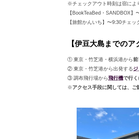
※チェックアウト時刻は宿によ
【BookTeaBed・SANDBOX
【旅館かんいち】〜9:30チェッ
【伊豆大島までのア
① 東京・竹芝港・横浜港から
前
② 東京・竹芝港から出発する
ジ
③ 調布飛行場から
飛行機
で行く
※
アクセス手段に関しては、ご