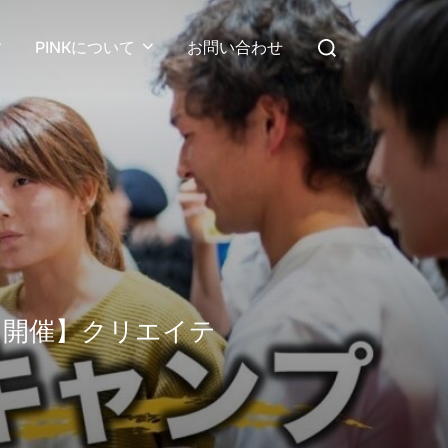
検
PINKについて
お問い合わせ
索
対
象:
日開催】クリエイテ