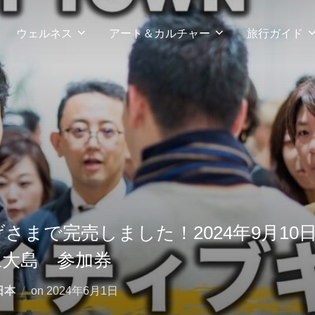
ウェルネス
アート＆カルチャー
旅行ガイド
さまで完売しました！2024年9月10
豆大島 参加券
投
日本
on
2024年6月1日
稿