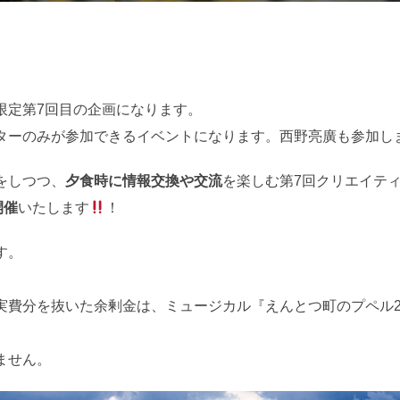
日:
限定第7回目の企画になります。
ターのみが参加できるイベントになります。西野亮廣も参加し
をしつつ、
夕食時に情報交換や交流
を楽しむ第7回クリエイテ
開催
いたします
！
す。
実費分を抜いた余剰金は、ミュージカル『えんとつ町のプペル2
ません。