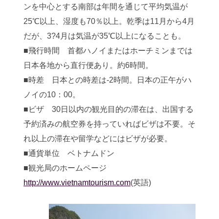
ンを中心とする南部は年間を通じて平均気温が
25℃以上、湿度も70％以上。乾季は11月から4月
だが、3?4月は気温が35℃以上になることも。
■飛行時間 首都ハノイまたはホーチミンまでは
日本各地から直行便あり。約6時間。
■時差 日本との時差は-2時間。日本の正午がハ
ノイの10：00。
■ビザ 30日以内の観光目的の滞在は、出国する
予約済みの航空券を持っていればビザは不要。そ
れ以上の滞在や留学などにはビザが必要。
■通貨単位 ベトナムドン
■観光局のホームページ
http://www.vietnamtourism.com
(英語)