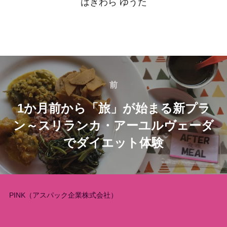
はぎわら ゆうた
投
稿
前
前
1か月前から「旅」が始まる新プラ
ナ
ン～スリランカ・アーユルヴェーダ
ビ
でダイエット体験
ゲ
ー
PINK（アスパック企業株式会社）
シ
ョ