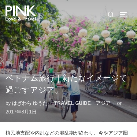
コ
検
ン
サイド
索
テ
対
ン
象:
ツ
へ
ス
キ
ッ
ベトナム旅行｜新たなイメージで
プ
過ごすアジア。
投
by
はぎわら ゆうた
TRAVEL GUIDE
、
アジア
on
稿
2017年8月1日
日:
植民地支配や内乱などの混乱期が終わり、今やアジア圏