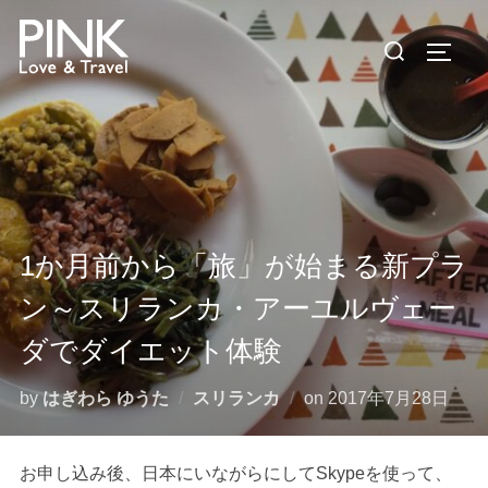
コ
検
ン
サイド
索
テ
対
ン
象:
ツ
へ
ス
キ
ッ
1か月前から「旅」が始まる新プラ
プ
ン～スリランカ・アーユルヴェー
ダでダイエット体験
投
by
はぎわら ゆうた
スリランカ
on
2017年7月28日
稿
日:
お申し込み後、日本にいながらにしてSkypeを使って、