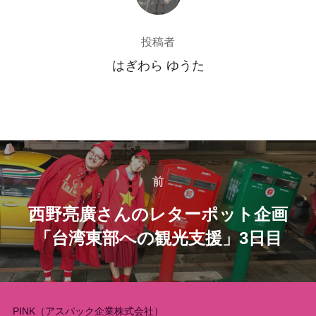
投稿者
はぎわら ゆうた
投
稿
前
前
西野亮廣さんのレターポット企画
ナ
「台湾東部への観光支援」3日目
ビ
ゲ
ー
PINK（アスパック企業株式会社）