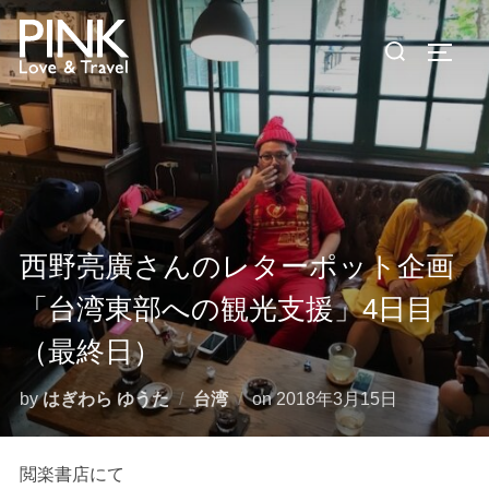
コ
検
ン
サイド
索
テ
対
ン
象:
ツ
へ
ス
キ
ッ
西野亮廣さんのレターポット企画
プ
「台湾東部への観光支援」4日目
（最終日）
投
by
はぎわら ゆうた
台湾
on
2018年3月15日
稿
日:
閲楽書店にて