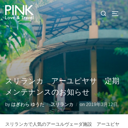
コ
検
ン
サイド
索
テ
対
ン
象:
ツ
へ
ス
キ
ッ
プ
スリランカ アーユピヤサ 定期
メンテナンスのお知らせ
投
by
はぎわら ゆうた
スリランカ
on
2019年3月12日
稿
日:
スリランカで人気のアーユルヴェーダ施設 アーユピヤ