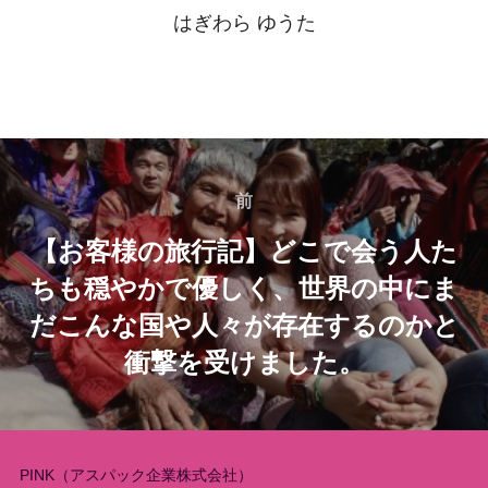
はぎわら ゆうた
投
稿
前
前
【お客様の旅行記】どこで会う人た
ナ
ちも穏やかで優しく、世界の中にま
ビ
だこんな国や人々が存在するのかと
ゲ
衝撃を受けました。
ー
シ
PINK（アスパック企業株式会社）