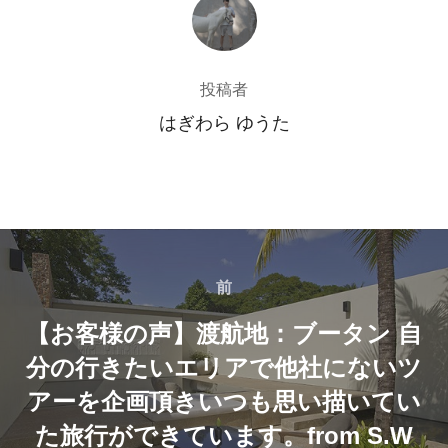
投稿者
投稿者
はぎわら ゆうた
投
稿
前
前
【お客様の声】渡航地：ブータン 自
ナ
分の行きたいエリアで他社にないツ
ビ
アーを企画頂きいつも思い描いてい
ゲ
た旅行ができています。from S.W