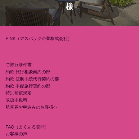
様
ー
シ
ョ
PINK（アスパック企業株式会社）
ン
ご旅行条件書
約款 旅行相談契約の部
約款 渡航手続代行契約の部
約款 手配旅行契約の部
特別補償規定
取扱手数料
航空券お申込みのお客様へ
FAQ（よくある質問）
お客様の声