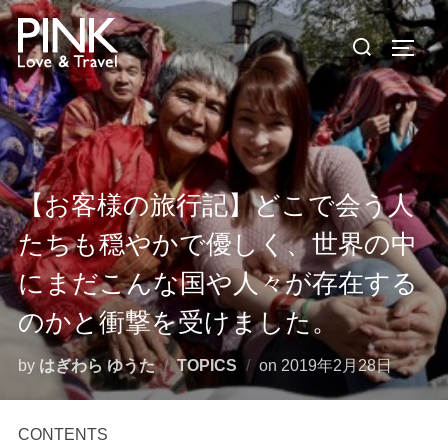
コ
検
ン
サイド
索
テ
対
ン
象:
ツ
へ
ス
【お客様の旅行記】どこで会う人
キ
ッ
たちも穏やかで優しく、世界の中
プ
にまだこんな国や人々が存在する
のかと衝撃を受けました。
投
by
はぎわら ゆうた
TOPICS
on
2019年2月28日
稿
日:
CONTENTS