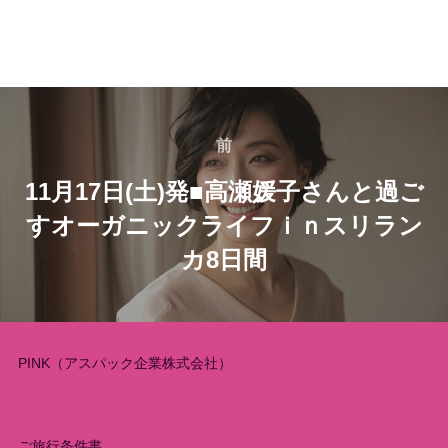
投
稿
前
前
11月17日(土)発■高瀬媛子さんと過ご
ナ
すオーガニックライフｉｎスリラン
ビ
カ8日間
ゲ
ー
PINK（アスパック企業株式会社）
シ
ョ
ご旅行条件書