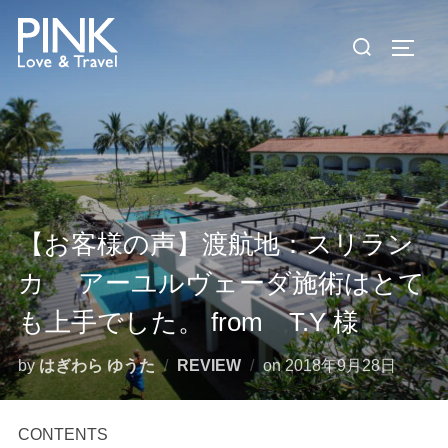
コ
検
ン
サイド
索
テ
対
ン
象:
ツ
へ
ス
キ
ッ
【お客様の声】渡航地：スリラン
プ
カ アーユルヴェーダ施術はとて
も上手でした。 from T.Y 様
投
by
はぎわら ゆうた
REVIEW
on
2018年9月28日
稿
日:
CONTENTS