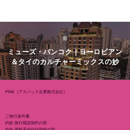
投
稿
前
前
ミューズ・バンコク｜ヨーロピアン
ナ
＆タイのカルチャーミックスの妙
ビ
ゲ
ー
PINK（アスパック企業株式会社）
シ
ョ
ご旅行条件書
約款 旅行相談契約の部
約款 渡航手続代行契約の部