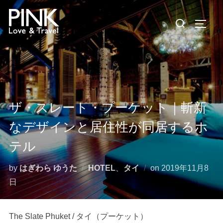
コ
検
ン
サイド
索
テ
対
ン
象:
ツ
へ
ス
キ
ザ・スレート・プーケット｜斬新
ッ
なデザインと居住性が同居するホ
プ
テル
投
by
はぎわら ゆうた
HOTEL
、
タイ
on
2019年11月8
稿
日
日:
The Slate Phuket / タイ（プーケット）