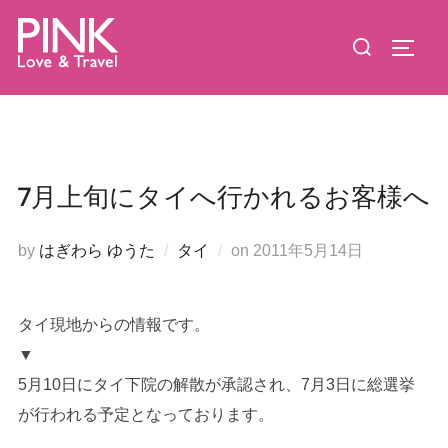
コ
検
ン
サイド
索
テ
対
ン
象:
ツ
へ
ス
7月上旬にタイへ行かれるお客様へ
キ
ッ
投
by
はぎわら ゆうた
タイ
on
2011年5月14日
プ
稿
日:
タイ現地からの情報です。
▼
5月10日にタイ下院の解散が承認され、7月3日に総選挙
が行われる予定となっております。