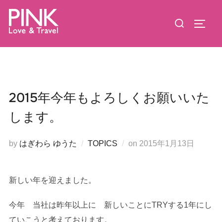
コ
検
ン
サイド
索
テ
対
ン
象:
ツ
へ
ス
2015年今年もよろしくお願いいた
キ
します。
ッ
プ
投
by
はぎわら ゆうた
TOPICS
on
2015年1月13日
稿
日:
新しい年を迎えました。
今年 当社は昨年以上に 新しいことにTRYする1年にし
ていこうと考えております。