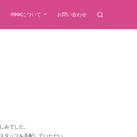
検
PINKについて
お問い合わせ
索
対
象:
しみでした。
地スタッフを手配していただい