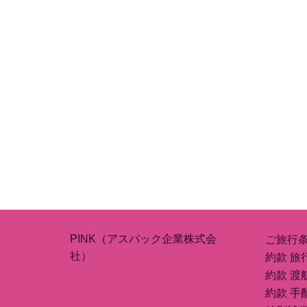
PINK（アスパック企業株式会
ご旅行
社）
約款 旅
約款 渡
約款 手