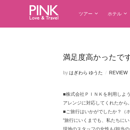
コ
ン
ツアー
ホテル
テ
ン
ツ
へ
ス
満足度高かったで
キ
ッ
by
はぎわら ゆうた
REVIEW
プ
■株式会社ＰＩＮＫを利用しよ
アレンジに対応してくれたから,
■ご旅行はいかがでしたか？（
“旅行にいくまでも、私たちに
現地のスタッフの女性も(担当