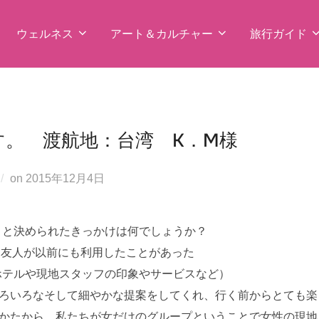
ウェルネス
アート＆カルチャー
旅行ガイド
す。 渡航地：台湾 K．M様
投
on
2015年12月4日
稿
日:
うと決められたきっかけは何でしょうか？
 友人が以前にも利用したことがあった
ホテルや現地スタッフの印象やサービスなど）
いろいろなそして細やかな提案をしてくれ、行く前からとても楽
のかたから、私たちが女だけのグループということで女性の現