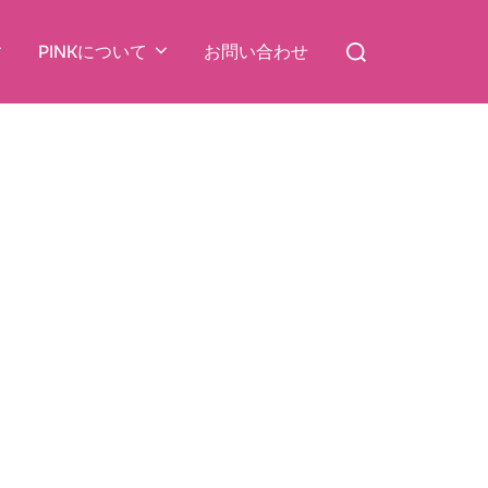
検
PINKについて
お問い合わせ
索
対
象: