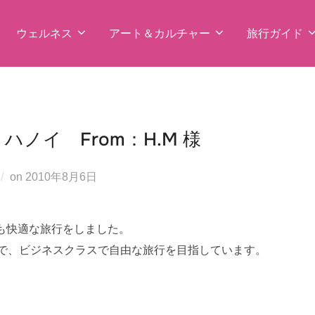
ウェルネス
アート＆カルチャー
旅行ガイド
ノイ From：H.M 様
投
on
2010年8月6日
稿
日:
も快適な旅行をしました。
ので、ビジネスクラスで自由な旅行を目指しています。
。