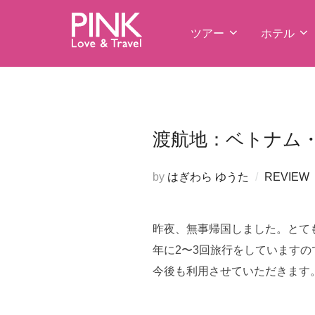
コ
ン
ツアー
ホテル
テ
ン
ツ
へ
ス
渡航地：ベトナム・ハ
キ
ッ
by
はぎわら ゆうた
REVIEW
プ
昨夜、無事帰国しました。とて
年に2〜3回旅行をしています
今後も利用させていただきます