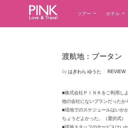
コ
ン
ツアー
ホテル
テ
ン
ツ
へ
ス
渡航地：ブータン Fr
キ
ッ
by
はぎわら ゆうた
REVIEW
プ
■株式会社ＰＩＮＫをご利用し
他の会社にないプランだったか
■現地でのスケジュールはいか
ちょうどよかった。（選択式）
■現地スタッフのサービスはい