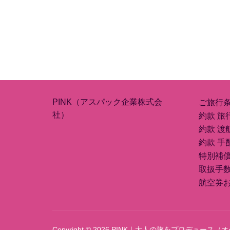
PINK（アスパック企業株式会
ご旅行
社）
約款 旅
約款 渡
約款 手
特別補
取扱手
航空券
Copyright © 2026 PINK｜大人の旅をプロデュ