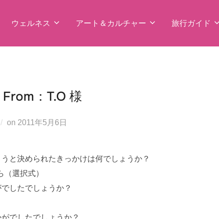
ウェルネス
アート＆カルチャー
旅行ガイド
om：T.O 様
投
on
2011年5月6日
稿
日:
ようと決められたきっかけは何でしょうか？
ら（選択式）
がでしたでしょうか？
かがでしたでしょうか？