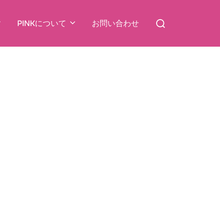
検
PINKについて
お問い合わせ
索
対
象: