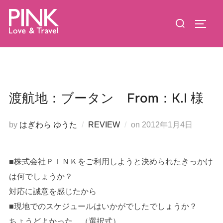
コ
検
ン
サイド
索
テ
対
ン
象:
ツ
へ
ス
渡航地：ブータン From：K.I 様
キ
ッ
投
by
はぎわら ゆうた
REVIEW
on
2012年1月4日
プ
稿
日:
■株式会社ＰＩＮＫをご利用しようと決められたきっかけ
は何でしょうか？
対応に誠意を感じたから
■現地でのスケジュールはいかがでしたでしょうか？
ちょうどよかった。（選択式）