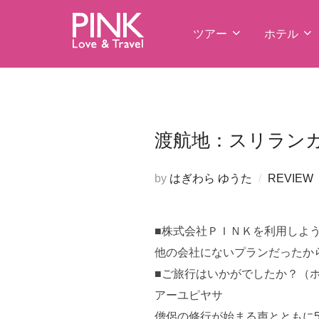
コ
ン
ツアー
ホテル
テ
ン
ツ
へ
ス
渡航地：スリラン
キ
ッ
by
はぎわら ゆうた
REVIEW
プ
■株式会社ＰＩＮＫを利用しよ
他の会社にないプランだったから
■ご旅行はいかがでしたか？（
アーユピヤサ
僧侶の修行が始まる声とともに