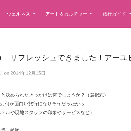
ウェルネス
アート＆カルチャー
旅行ガイド
カ リフレッシュできました！アーユ
投
on
2014年12月15日
稿
日:
うと決められたきっかけは何でしょうか？（選択式）
, 何か面白い旅行になりそうだったから
ホテルや現地スタッフの印象やサービスなど）
5時に起床。