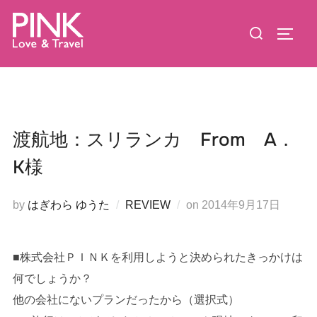
コ
検
ン
サイド
索
テ
対
ン
象:
ツ
へ
ス
渡航地：スリランカ From A．
キ
K様
ッ
プ
投
by
はぎわら ゆうた
REVIEW
on
2014年9月17日
稿
日:
■株式会社ＰＩＮＫを利用しようと決められたきっかけは
何でしょうか？
他の会社にないプランだったから（選択式）