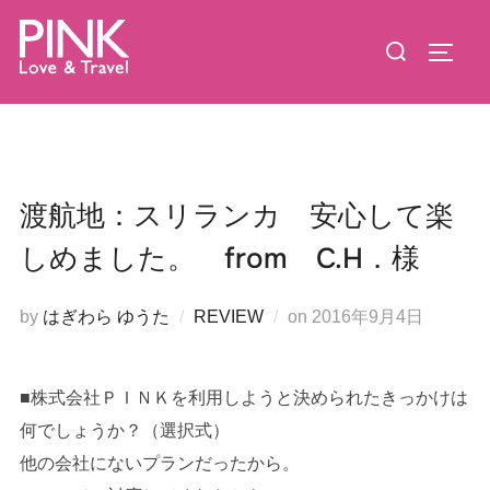
コ
検
ン
サイド
索
テ
対
ン
象:
ツ
へ
ス
渡航地：スリランカ 安心して楽
キ
しめました。 from C.H．様
ッ
プ
投
by
はぎわら ゆうた
REVIEW
on
2016年9月4日
稿
日:
■株式会社ＰＩＮＫを利用しようと決められたきっかけは
何でしょうか？（選択式）
他の会社にないプランだったから。