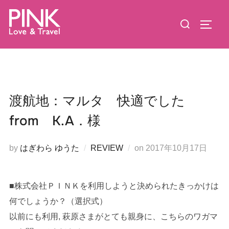
コ
検
ン
サイド
索
テ
対
ン
象:
ツ
へ
ス
渡航地：マルタ 快適でした
キ
from K.A．様
ッ
プ
投
by
はぎわら ゆうた
REVIEW
on
2017年10月17日
稿
日:
■株式会社ＰＩＮＫを利用しようと決められたきっかけは
何でしょうか？（選択式）
以前にも利用, 萩原さまがとても親身に、こちらのワガマ