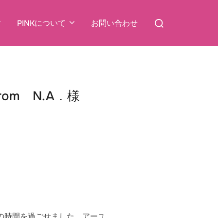
検
PINKについて
お問い合わせ
索
対
象:
m N.A．様
の時間を過ごせました。アーユ