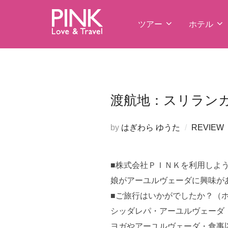
コ
ン
ツアー
ホテル
テ
ン
ツ
へ
ス
渡航地：スリランカ
キ
ッ
by
はぎわら ゆうた
REVIEW
プ
■株式会社ＰＩＮＫを利用しよ
娘がアーユルヴェーダに興味が
■ご旅行はいかがでしたか？（
シッダレパ・アーユルヴェーダ
ヨガやアーユルヴェーダ・食事