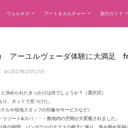
ウェルネス
アート＆カルチャー
旅行ガイド
 アーユルヴェーダ体験に大満足 fro
投
on
2017年10月17日
稿
日:
うと決められたきっかけは何でしょうか？（選択式）
あり、ネットで見つけた。
ホテルや現地スタッフの印象やサービスなど）
・リゾート&スパ・・・敷地内の空間が大変癒されました。
以外の時間、バンガローのテラスの椅子に座り、海を眺め至福