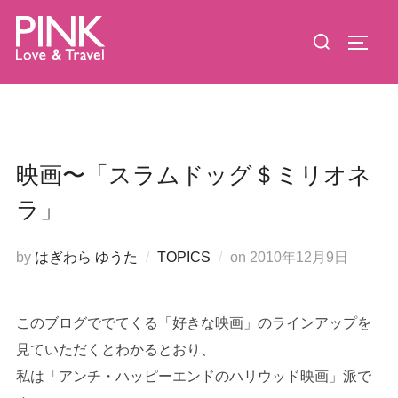
コ
検
ン
サイド
索
テ
対
ン
象:
ツ
へ
ス
映画〜「スラムドッグ＄ミリオネ
キ
ラ」
ッ
プ
投
by
はぎわら ゆうた
TOPICS
on
2010年12月9日
稿
日:
このブログででてくる「好きな映画」のラインアップを
見ていただくとわかるとおり、
私は「アンチ・ハッピーエンドのハリウッド映画」派で