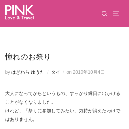
コ
検
ン
サイド
索
テ
対
ン
象:
ツ
へ
ス
憧れのお祭り
キ
ッ
投
by
はぎわら ゆうた
タイ
on
2010年10月4日
プ
稿
日:
大人になってからというもの、すっかり縁日に出かける
ことがなくなりました。
けれど、「祭りに参加してみたい」気持が消えたわけで
はありません。