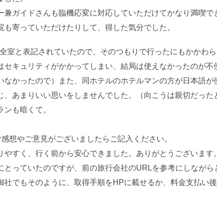
ー兼ガイドさんも臨機応変に対応していただけてかなり満喫で
院も寄っていただけたりして、得した気分でした。
Fi全室と表記されていたので、そのつもりで行ったにもかかわ
はセキュリティがかかってしまい、結局は使えなかったのが不
いなかったので）また、同ホテルのホテルマンの方が日本語が
じ、あまりいい思いをしませんでした。（向こうは親切だった
ランも暗くて。
ご感想やご意見がございましたらご記入ください。
りやすく、行く前から安心できました。ありがとうございます
にとっていたのですが、前の旅行会社のURLを参考にしながら
御社でもそのように、取得手順をHPに載せるか、料金支払い後
。