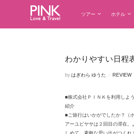
コ
ン
ツアー
ホテル
テ
ン
ツ
へ
ス
わかりやすい日程表
キ
ッ
by
はぎわら ゆうた
REVIEW
プ
■株式会社ＰＩＮＫを利用しよ
紹介
■ご旅行はいかがでしたか？（
アーユピヤサは２回目の滞在。
しめて、素敵な思い出がつくれ