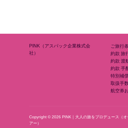
PINK（アスパック企業株式会
ご旅行
社）
約款 旅
約款 渡
約款 手
特別補
取扱手
航空券
Copyright © 2026 PINK｜大人の旅をプロデュ
アー）