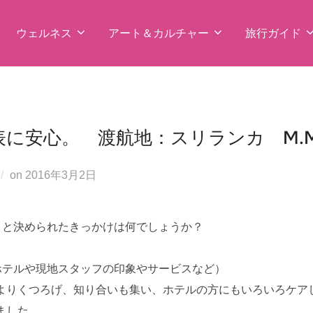
ウェルネス
アート＆カルチャー
旅行ガイド
に安心。 渡航地：スリランカ M.
投
on
2016年3月2日
稿
日:
うと決められたきっかけは何でしょうか？
ホテルや現地スタッフの印象やサービスなど）
よりくつろげ、知り合いも集い、ホテルの方にもいろいろケア
ました。