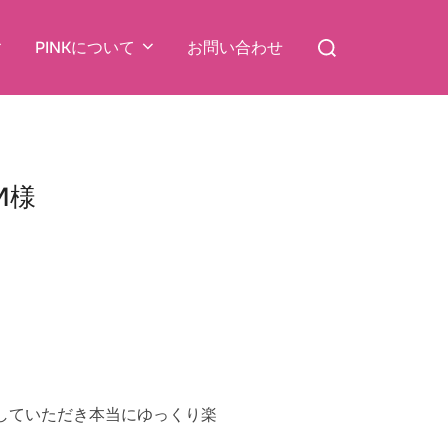
検
PINKについて
お問い合わせ
索
対
象:
M様
していただき本当にゆっくり楽