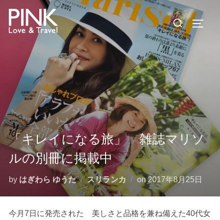
コ
検
ン
サイド
索
テ
対
ン
象:
ツ
へ
ス
キ
ッ
プ
「キレイになる旅」 雑誌マリソ
ルの別冊に掲載中
投
by
はぎわら ゆうた
スリランカ
on
2017年8月25日
稿
日:
今月7日に発売された 美しさと品格を兼ね備えた40代女