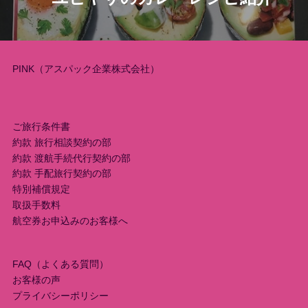
ビ
ゲ
ー
PINK（アスパック企業株式会社）
シ
ョ
ご旅行条件書
約款 旅行相談契約の部
ン
約款 渡航手続代行契約の部
約款 手配旅行契約の部
特別補償規定
取扱手数料
航空券お申込みのお客様へ
FAQ（よくある質問）
お客様の声
プライバシーポリシー