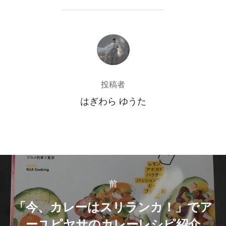
投稿者
投稿者
はぎわら ゆうた
投
稿
前
前
「今、カレーはスリランカ！」でア
ナ
ーユピヤサのカレーレシピ紹介