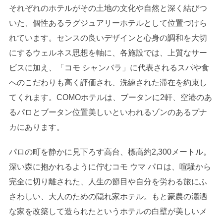
それぞれのホテルがその土地の文化や自然と深く結びつ
いた、個性あるラグジュアリーホテルとして位置づけら
れています。センスの良いデザインと心身の調和を大切
にするウェルネス思想を軸に、各施設では、上質なサー
ビスに加え、「コモ シャンバラ」に代表されるスパや食
へのこだわりも高く評価され、洗練された滞在を約束し
てくれます。COMOホテルは、ブータンに2軒、空港のあ
るパロとブータン位置美しいといわれるゾンのあるプナ
カにあります。
パロの町を静かに見下ろす高台、標高約2,300メートル。
深い森に抱かれるように佇むコモ ウマ パロは、喧騒から
完全に切り離された、人生の節目や自分を労わる旅にふ
さわしい、大人のための隠れ家ホテル。もと豪農の瀟洒
な家を改築して造られたというホテルの白壁が美しいメ