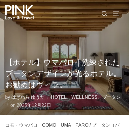
コ
検
ン
サイド
索
テ
対
ン
象:
ツ
へ
ス
キ
【ホテル】ウマパロ｜洗練された
ッ
ブータンデザインが光るホテル。
プ
お勧めはヴィラ。
by
はぎわら ゆうた
HOTEL
、
WELLNESS
、
ブータン
投
on
2025年12月22日
稿
日:
コモ・ウマパロ COMO UMA PARO / ブータン（パ