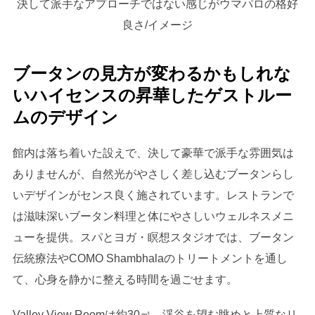
決して派手なアプローチではない感じがウマパロの格好
良さ/イメージ
ブータンの見方が変わるかもしれな
いハイセンスの昇華したゲストルー
ムのデザイン
館内は落ち着いた設えで、決して豪華で派手な雰囲気は
ありませんが、自然光がやさしく差し込むブータンらし
いデザインがセンス良く施されています。レストランで
は滋味深いブータン料理と体にやさしいウェルネスメニ
ューを提供。スパとヨガ・瞑想スタジオでは、ブータン
伝統療法やCOMO Shambhalaのトリートメントを通し
て、心身を静かに整える時間を過ごせます。
Valley View Roomは約30㎡。渓谷を望む眺めと上質なリ