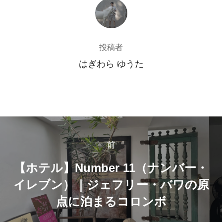
投稿者
投稿者
はぎわら ゆうた
投
稿
前
前
【ホテル】Number 11（ナンバー・
ナ
イレブン）｜ジェフリー・バワの原
ビ
点に泊まるコロンボ
ゲ