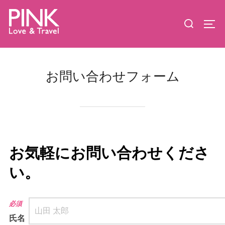
コ
検
ン
サイ
索
テ
対
ン
象:
ツ
お問い合わせフォーム
へ
ス
キ
ッ
プ
お気軽にお問い合わせくださ
い。
必須
氏名