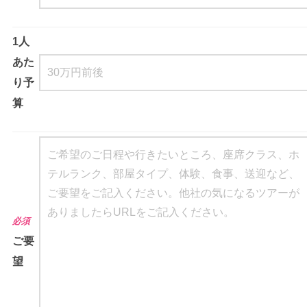
1人
あた
り予
算
必須
ご要
望