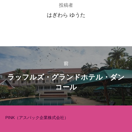
投稿者
はぎわら ゆうた
投
稿
前
前
ラッフルズ・グランドホテル・ダン
ナ
コール
ビ
ゲ
ー
PINK（アスパック企業株式会社）