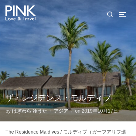
コ
検
ン
サイド
索
テ
対
ン
象:
ツ
へ
ス
キ
ッ
プ
ザ・レジデンス・モルディブ
投
by
はぎわら ゆうた
アジア
on
2019年10月17日
稿
日:
The Residence Maldives / モルディブ（ガーフアリフ環