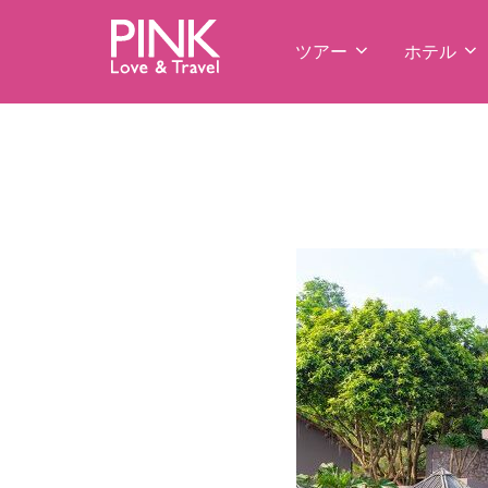
コ
ン
ツアー
ホテル
テ
ン
ツ
へ
ス
キ
ッ
プ