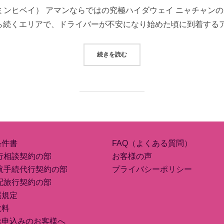
ャン/ミンヒベイ） アマンならではの究極ハイダウェイ ニャチャ
日:
ら続くエリアで、ドライバーが不安になり始めた頃に到着するア
“アマノイ”
続きを読む
条件書
FAQ（よくある質問）
行相談契約の部
お客様の声
航手続代行契約の部
プライバシーポリシー
配旅行契約の部
償規定
数料
お申込みのお客様へ