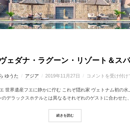
ヴェダナ・ラグーン・リゾート＆ス
投
ら ゆうた
アジア
2019年11月27日
コメントを受け付け
稿
トナム（フエ 世界遺産フエに静かに佇む これぞ隠れ家 ヴェトナム初
日:
ンのデラックスホテルとは異なるそれぞれのゲストに合わせた、
“ヴェダナ・ラグーン・リゾート＆ス
続きを読む