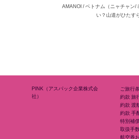
AMANOI / ベトナム（ニャチ
い？山道がひたす
PINK（アスパック企業株式会
ご旅行
社）
約款 旅
約款 渡
約款 手
特別補
取扱手
航空券