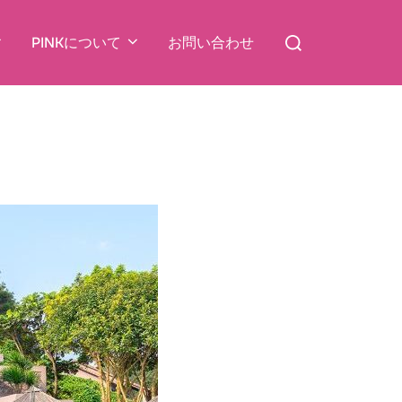
検
PINKについて
お問い合わせ
索
対
象: