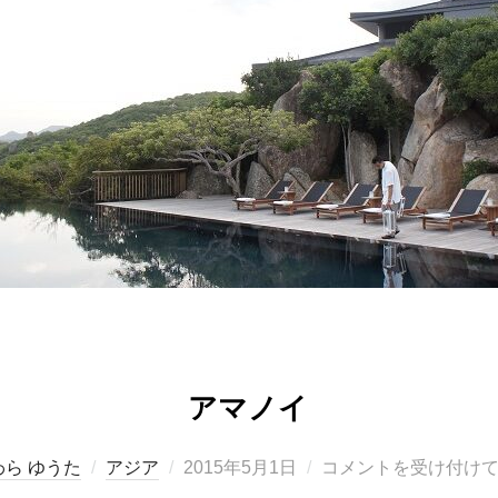
アマノイ
投
ら ゆうた
アジア
2015年5月1日
コメントを受け付け
稿