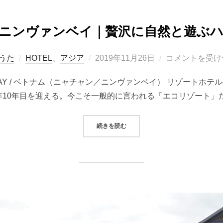
ニンヴァンベイ｜贅沢に自然と遊ぶ
投
うた
HOTEL
、
アジア
2019年11月26日
コメントを受け
稿
N BAY / ベトナム（ニャチャン／ニンヴァンベイ） リゾートホテ
日:
年10年目を迎える。今こそ一般的に言われる「エコリゾート」だ
“シックスセンシズ・ニンヴァンベ
続きを読む