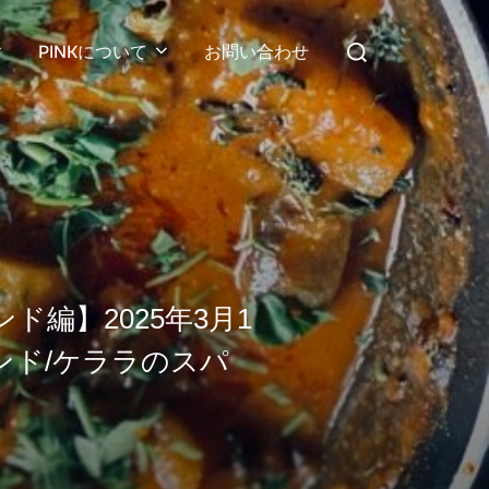
検
PINKについて
お問い合わせ
索
対
象:
編】2025年3月1
ンド/ケララのスパ