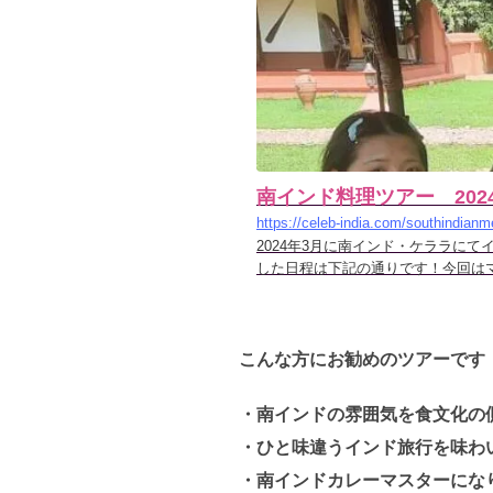
南インド料理ツアー 202
https://celeb-india.com/southindianm
2024年3月に南インド・ケララに
した日程は下記の通りです！今回は
こんな方にお勧めのツアーです
・南インドの雰囲気を食文化の
・ひと味違うインド旅行を味わ
・南インドカレーマスターにな