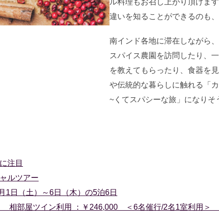
ル料理もお召し上がり頂けます
違いを知ることができるのも、
南インド各地に滞在しながら、
スパイス農園を訪問したり、一
を教えてもらったり、食器を見
や伝統的な暮らしに触れる「カ
~くてスパシーな旅」になりそ
に注目
ャルツアー
3月1日（土）～6日（木）の5泊6日
相部屋ツイン利用 ：￥246,000 ＜6名催行/2名1室利用＞