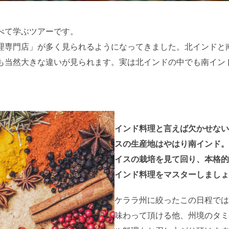
日:
べて学ぶツアーです。
理専門店」が多く見られるようになってきました。北インドと
も当然大きな違いが見られます。実は北インドの中でも南イン
インド料理と言えば欠かせない
スの生産地はやはり南インド。
イスの栽培を見て回り、本格的
インド料理をマスターしましょ
ケララ州に絞ったこの日程では
味わって頂ける他、州境のタミ