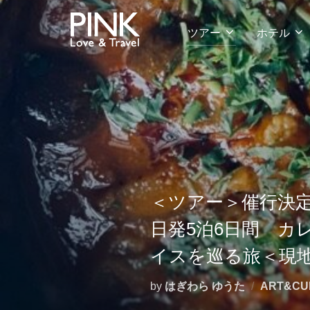
コ
ン
ツアー
ホテル
テ
ン
ツ
へ
ス
キ
ッ
プ
＜ツアー＞催行決定
日発5泊6日間 カ
イスを巡る旅＜現
by
はぎわら ゆうた
ART&CU