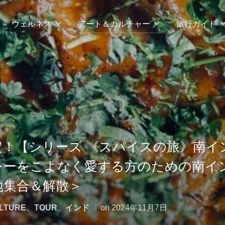
ウェルネス
アート＆カルチャー
旅行ガイド
！【シリーズ 《スパイスの旅》南インド
レーをこよなく愛する方のための南イ
地集合＆解散＞
投
LTURE
、
TOUR
、
インド
on
2024年11月7日
稿