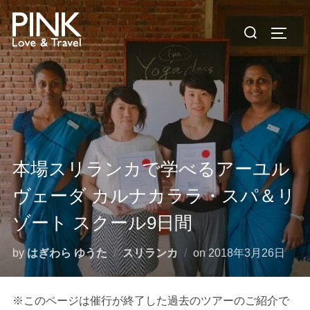
コ
検
ン
サイド
索
テ
対
ン
象:
ツ
へ
ス
キ
ッ
本場スリランカで学べるアーユル
プ
ヴェーダ カルナカララ・スパ＆リ
ゾート スクール9日間
投
by
はぎわら ゆうた
スリランカ
on
2018年3月26日
稿
日:
※このページは催行が終了した過去のツアーのご紹介で