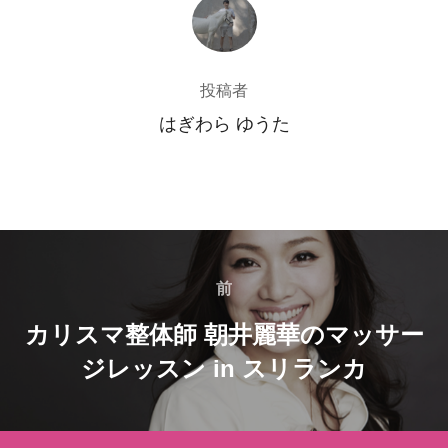
投稿者
投稿者
はぎわら ゆうた
投
稿
前
前
カリスマ整体師 朝井麗華のマッサー
ナ
ジレッスン in スリランカ
ビ
ゲ