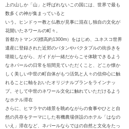
上の山しか「山」と呼ばれないこの国には、世界で最も
数多くの神が集まっていると
いう。ヒンドゥー教と仏教が見事に混在し独自の文化が
花開いたネワールの町々。
首都カトマンズ(標高約1300m）をはじめ、ユネスコ世界
遺産に登録された近郊のパタンやバクタプルの街歩きを
堪能しながら、ガイドが一緒だからこそ体験できるよう
なネパールの日常を垣間見ていただくこと、どこか懐か
しく美しい中世の町自体がもつ活気と人々の信仰心に触
れることに軸をおいたオリジナルプランをラインナッ
プ。そして中世のネワール文化に触れていただけるよう
なホテル滞在
さらに、ヒマラヤの雄景を眺めながらの食事やひとと自
然の共存をテーマにした有機農場併設のホテル「はなの
いえ」滞在など、ネパールならではの自然と文化をたっ