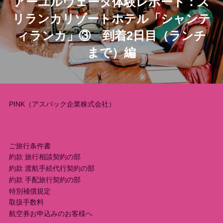
アーユルヴェーダ体験レポート：ス
ナ
リランカリゾートホテル「シャンテ
ビ
ィランカ」③ 到着2日目（ランチ
ゲ
まで）編
ー
シ
PINK（アスパック企業株式会社）
ョ
ン
ご旅行条件書
約款 旅行相談契約の部
約款 渡航手続代行契約の部
約款 手配旅行契約の部
特別補償規定
取扱手数料
航空券お申込みのお客様へ