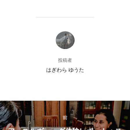
投稿者
投稿者
はぎわら ゆうた
投
稿
前
前