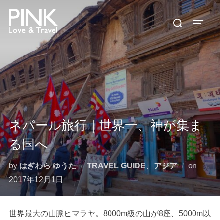
コ
検
ン
サイド
索
テ
対
ン
象:
ツ
へ
ス
キ
ッ
ネパール旅行｜世界一、神が集ま
プ
る国へ
投
by
はぎわら ゆうた
TRAVEL GUIDE
、
アジア
on
稿
2017年12月1日
日:
世界最大の山脈ヒマラヤ。8000m級の山が8座、5000m以