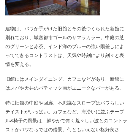
建物は、バワが手がけた旧館とその後つくられた新館に
別れており、城塞都市ゴールのサマラカラー。中庭の芝
のグリーンと赤茶、インド洋のブルーの強い陽差しによ
ってできるコントラストは、天気や時刻により刻々と表
情を変える。
旧館にはメインダイニング、カフェなどがあり、新館に
はスパや天井のバティック画がユニークなバーがある。
特に旧館の中庭や回廊、不思議なスロープはバワらしい
テイストがいっぱい。カフェなど、海沿いに並ぶテーブ
ル&椅子の風景は、鮮やかで青く荒々しい波とのコントラ
ストがバワならではの借景。何ともいえない格好良さ