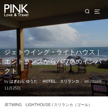
コ
検
ン
サイド
索
テ
対
ン
象:
ツ
へ
ス
キ
ジェトウイング・ライトハウス｜
ッ
エントランスからバワ色のインパ
プ
クト
投
by
はぎわら ゆうた
HOTEL
、
スリランカ
on
2019年
稿
11月25日
日:
JETWING LIGHTHOUSE / スリランカ（ゴール）