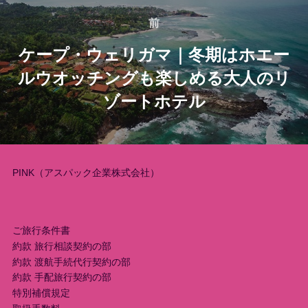
稿
前
前
ケープ・ウェリガマ｜冬期はホエー
ナ
ルウオッチングも楽しめる大人のリ
ビ
ゾートホテル
ゲ
ー
PINK（アスパック企業株式会社）
シ
ョ
ご旅行条件書
ン
約款 旅行相談契約の部
約款 渡航手続代行契約の部
約款 手配旅行契約の部
特別補償規定