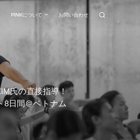
検
PINKについて
お問い合わせ
索
対
象:
 KIM氏の直接指導！
ト8日間＠ベトナム