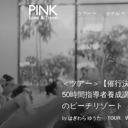
コ
ン
ツアー
ホテル
テ
ン
ツ
へ
ス
キ
ッ
プ
＜ツアー＞【催行決定】
50時間指導者養成
のビーチリゾート
by
はぎわら ゆうた
TOUR
、