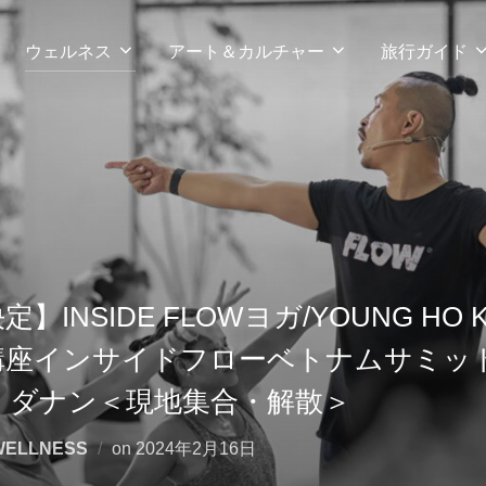
ウェルネス
アート＆カルチャー
旅行ガイド
INSIDE FLOWヨガ/YOUNG HO
講座インサイドフローベトナムサミッ
 ダナン＜現地集合・解散＞
投
WELLNESS
on
2024年2月16日
稿