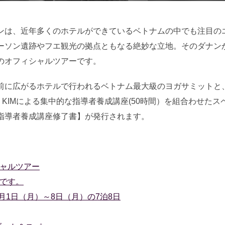
日:
ンは、近年多くのホテルができているベトナムの中でも注目の
ーソン遺跡やフエ観光の拠点ともなる絶妙な立地。そのダナン
のオフィシャルツアーです。
前に広がるホテルで行われるベトナム最大級のヨガサミットと
HO KIMによる集中的な指導者養成講座(50時間）を組合わせた
指導者養成講座修了書】が発行されます。
ャルツアー
です。
4月1日（月）～8日（月）の7泊8日