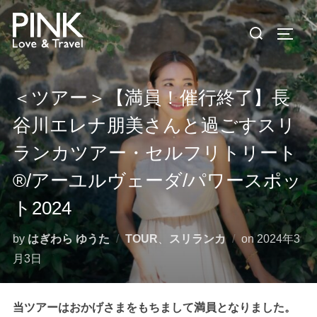
コ
検
ン
サイド
索
テ
対
ン
象:
ツ
＜ツアー＞【満員！催行終了】長
へ
谷川エレナ朋美さんと過ごすスリ
ス
キ
ランカツアー・セルフリトリート
ッ
®︎/アーユルヴェーダ/パワースポッ
プ
ト2024
投
by
はぎわら ゆうた
TOUR
、
スリランカ
on
2024年3
稿
月3日
日:
当ツアーはおかげさまをもちまして満員となりました。