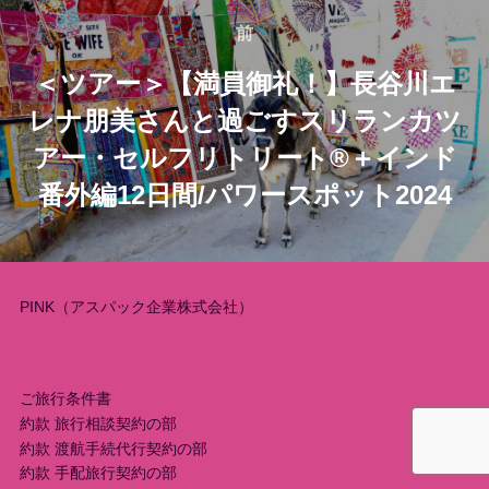
稿
前
前
＜ツアー＞【満員御礼！】長谷川エ
ナ
レナ朋美さんと過ごすスリランカツ
ビ
アー・セルフリトリート®︎＋インド
ゲ
番外編12日間/パワースポット2024
ー
シ
PINK（アスパック企業株式会社）
ョ
ン
ご旅行条件書
約款 旅行相談契約の部
約款 渡航手続代行契約の部
約款 手配旅行契約の部