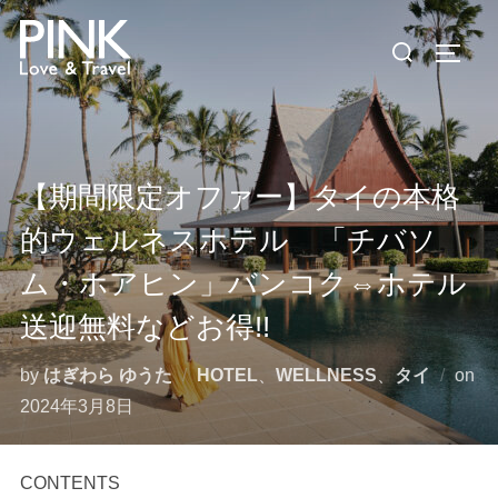
コ
検
ン
サイド
索
テ
対
ン
象:
ツ
へ
【期間限定オファー】タイの本格
ス
キ
的ウェルネスホテル 「チバソ
ッ
ム・ホアヒン」バンコク⇔ホテル
プ
送迎無料などお得!!
by
はぎわら ゆうた
HOTEL
、
WELLNESS
、
タイ
on
投
2024年3月8日
稿
日:
CONTENTS