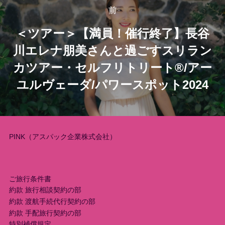
稿
前
前
＜ツアー＞【満員！催行終了】長谷
ナ
川エレナ朋美さんと過ごすスリラン
ビ
カツアー・セルフリトリート®︎/アー
ゲ
ユルヴェーダ/パワースポット2024
ー
シ
PINK（アスパック企業株式会社）
ョ
ン
ご旅行条件書
約款 旅行相談契約の部
約款 渡航手続代行契約の部
約款 手配旅行契約の部
特別補償規定