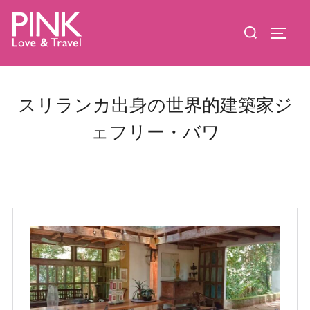
コ
検
ン
サイド
索
テ
対
ン
象:
ツ
スリランカ出身の世界的建築家ジ
へ
ス
ェフリー・バワ
キ
ッ
プ