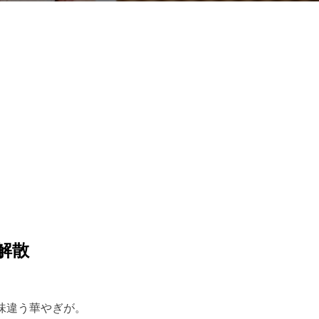
解散
味違う華やぎが。