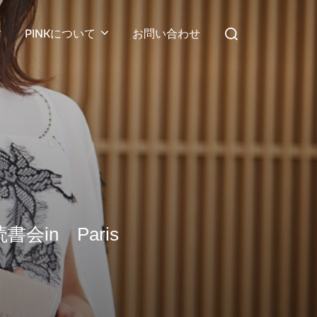
検
PINKについて
お問い合わせ
索
対
象:
in Paris