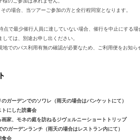
お子様のご参加は承れません。
。その場合、当ツアーご参加の方と全行程同室となります。
前時点で最少催行人員に達していない場合、催行を中止にする場
ましては、別途お申し出ください。
現地でのバス利用有無の確認が必要なため、ご利用便をお知ら
ト
ツ・パリのガーデンでのソワレ（雨天の場合はバンケットにて）
テキストにした読書会
代表する画家、モネの庭を訪ねるジヴェルニーショートトリップ
でのガーデンランチ（雨天の場合はレストラン内にて）
の朝食会