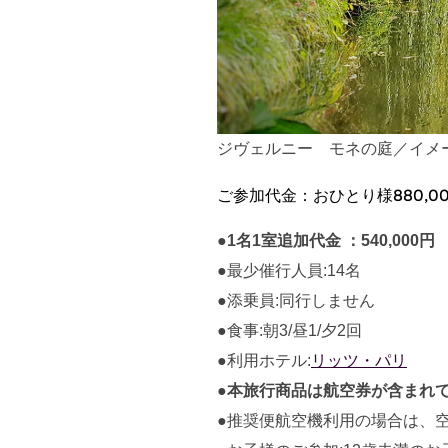
ジヴェルニー モネの庭／イメ
ご参加代金：おひとり様880,00
●
1名1室追加代金 ：540,000円
●最少催行人員:14名
●添乗員:同行しません
●食事:朝3/昼1/夕2回
●利用ホテル:
リッツ・パリ
●
本旅行商品は航空券が含まれ
●推奨便航空機利用の場合は、