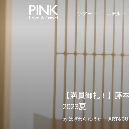
コ
ン
ツアー
ホテル
テ
ン
ツ
へ
ス
キ
ッ
プ
【満員御礼！】藤本
2023夏
by
はぎわら ゆうた
ART&CU