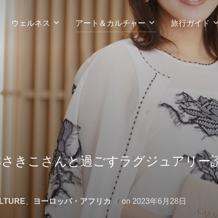
ウェルネス
アート＆カルチャー
旅行ガイド
さきこさんと過ごすラグジュアリー読書会
投
LTURE
、
ヨーロッパ・アフリカ
on
2023年6月28日
稿