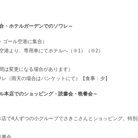
集合・ホテルガーデンでのソワレ～
・ゴール空港に集合）
空港より、専用車にてホテルへ（※1）（※2）
時間は変更になる場合があります）
てソワレ（雨天の場合はバンケットにて）【食事：夕】
ネル本店でのショッピング・読書会・晩餐会～
ネル本店で4人ずつの小グループでさきこさんとショッピング。特
読書会。