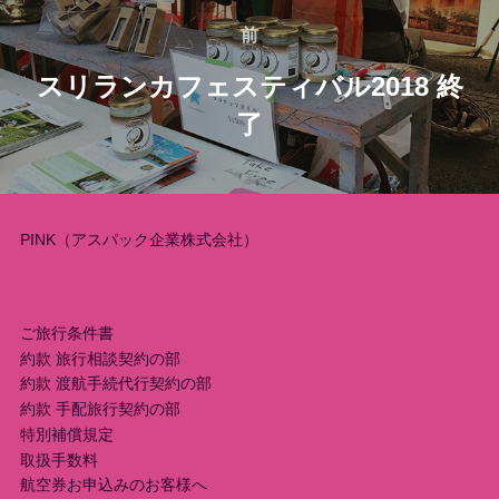
稿
前
前
スリランカフェスティバル2018 終
ナ
了
ビ
ゲ
ー
PINK（アスパック企業株式会社）
シ
ョ
ご旅行条件書
約款 旅行相談契約の部
ン
約款 渡航手続代行契約の部
約款 手配旅行契約の部
特別補償規定
取扱手数料
航空券お申込みのお客様へ