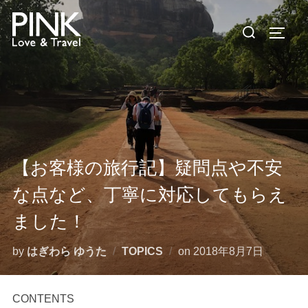
コ
検
ン
サイド
索
テ
対
ン
象:
ツ
へ
ス
キ
ッ
【お客様の旅行記】疑問点や不安
プ
な点など、丁寧に対応してもらえ
ました！
投
by
はぎわら ゆうた
TOPICS
on
2018年8月7日
稿
日:
CONTENTS