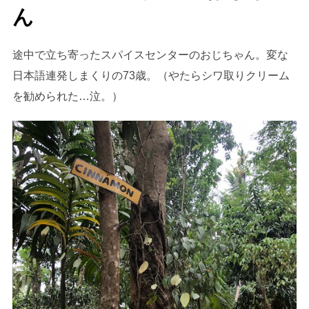
ん
途中で立ち寄ったスパイスセンターのおじちゃん。変な
日本語連発しまくりの73歳。（やたらシワ取りクリーム
を勧められた…泣。）