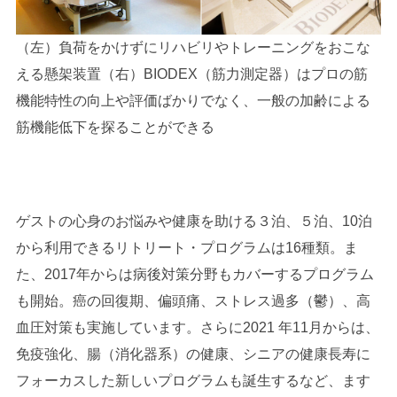
（左）負荷をかけずにリハビリやトレーニングをおこな
える懸架装置（右）BIODEX（筋力測定器）はプロの筋
機能特性の向上や評価ばかりでなく、一般の加齢による
筋機能低下を探ることができる
ゲストの心身のお悩みや健康を助ける３泊、５泊、10泊
から利用できるリトリート・プログラムは16種類。ま
た、2017年からは病後対策分野もカバーするプログラム
も開始。癌の回復期、偏頭痛、ストレス過多（鬱）、⾼
⾎圧対策も実施しています。さらに2021 年11⽉からは、
免疫強化、腸（消化器系）の健康、シニアの健康⻑寿に
フォーカスした新しいプログラムも誕⽣するなど、ます