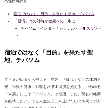
CONTENTS
漢方の本草閣（名古屋）は、そこで 受け継がれた経験と実績、症例数、品揃えを誇
る、全国に類を見ない「漢方の相談薬局」。現在、ザ・ペニンシュラ東京のレストラ
ン「ヘイフンテラス」で究極の食養生である「五行和漢メニュー」を四季ごとに...
宿泊ではなく「目的」を果たす聖地、チバソム
「習慣」との対峙が健康への一歩に
チバソム・インターナショナル・ヘルスリゾー
ト
宿泊ではなく「目的」を果たす聖
地、チバソム
皆さまが日頃から抱える「痛み」「疲れ」などの体調不
安、今後の健康に影響を及ぼす習慣を抱える、いわゆる
「未病」にこそ『チバソム』は最適。また、現在の健康
を維持したい、より人生のQOLを上げたいとお考えの方