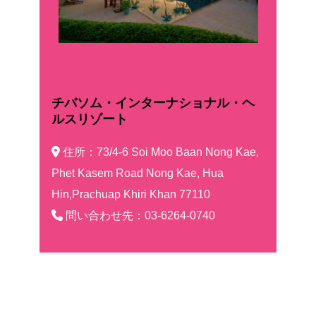
チバソム・インターナショナル・ヘ
ルスリゾート
住所：73/4-6 Soi Moo Baan Nong Kae,
Phet Kasem Road Nong Kae, Hua
Hin,Prachuap Khiri Khan 77110
問い合わせ先：03-6264-0740