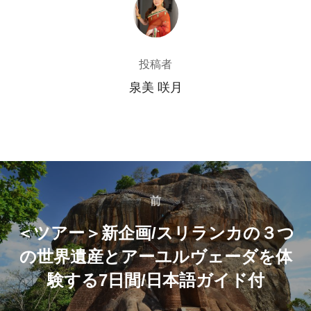
投稿者
泉美 咲月
投
稿
前
前
＜ツアー＞新企画/スリランカの３つ
ナ
の世界遺産とアーユルヴェーダを体
ビ
験する7日間/日本語ガイド付
ゲ