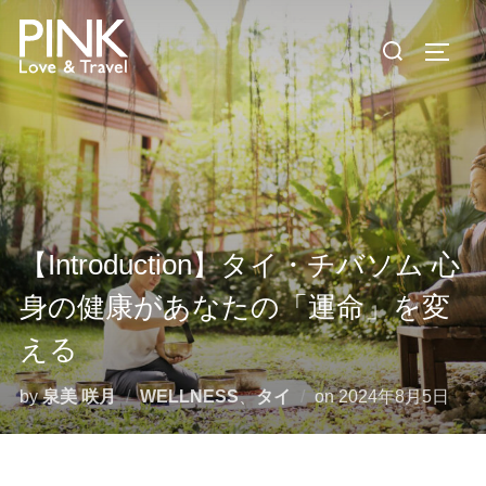
コ
検
ン
サイド
索
テ
対
ン
象:
ツ
へ
ス
キ
ッ
【Introduction】タイ・チバソム 心
プ
身の健康があなたの「運命」を変
える
投
by
泉美 咲月
WELLNESS
、
タイ
on
2024年8月5日
稿
日: