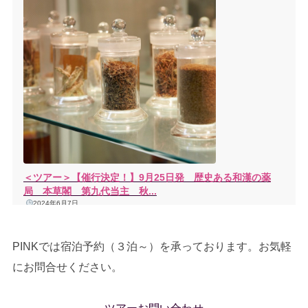
＜ツアー＞【催行決定！】9月25日発 歴史ある和漢の薬
局 本草閣 第九代当主 秋...
2024年6月7日
開催日：2024年9月25日（水）～9月29日（日）実に190年以上の歴史を持つ和薬・
漢方の本草閣（名古屋）は、そこで 受け継がれた経験と実績、症例数、品揃えを誇
る、全国に類を見ない「漢方の相談薬局」。現在、ザ・ペニンシュラ東京のレストラ
PINKでは宿泊予約（３泊～）を承っております。お気軽
ン「ヘイフンテラス」で究極の食養生である「五行和漢メニュー」を四季ごとに...
にお問合せください。